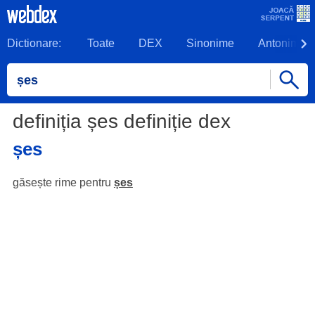
Dictionare:
Toate
DEX
Sinonime
Antonime
definiția șes definiție dex
șes
găsește rime pentru
șes