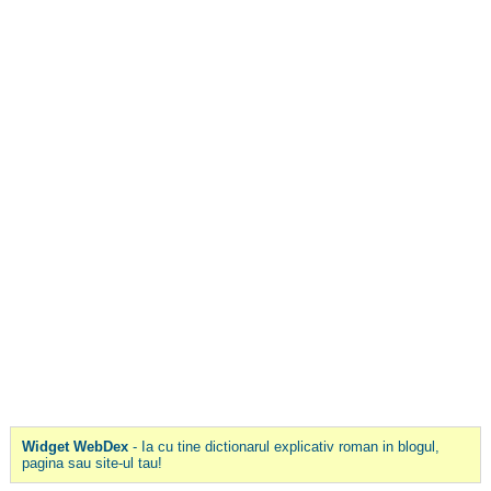
Widget WebDex
- Ia cu tine dictionarul explicativ roman in blogul,
pagina sau site-ul tau!