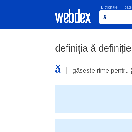
Dictionare:
Toate
definiția ă definiți
ă
găsește rime pentru