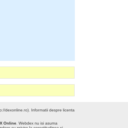
://dexonline.ro).
Informatii despre licenta
X Online
. Webdex nu isi asuma
ndere cu privire la corectitudinea si