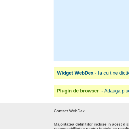
Widget WebDex
- Ia cu tine dict
Plugin de browser
- Adauga plu
Contact WebDex
Majoritatea definitiilor incluse in acest
dic
responsabilitatea pentru faptele ce rezulta