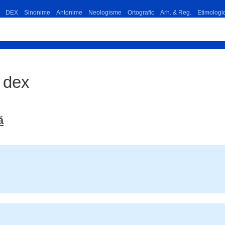
DEX
Sinonime
Antonime
Neologisme
Ortografic
Arh. & Reg.
Etimologi
e dex
ă