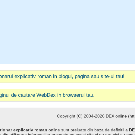
ionarul explicativ roman in blogul, pagina sau site-ul tau!
ginul de cautare WebDex in browserul tau.
Copyright (C) 2004-2026 DEX online (http
tionar explicativ roman
online sunt preluate din baza de definitii a
DE
 din utilizarea informatiilor prezente pe acest site si nu are nici o raspu