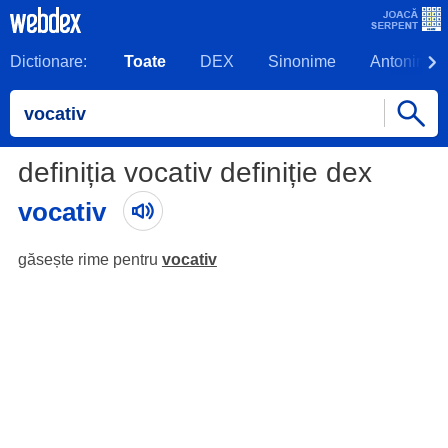
Dictionare:
Toate
DEX
Sinonime
Antonime
definiția vocativ definiție dex
vocativ
găsește rime pentru
vocativ