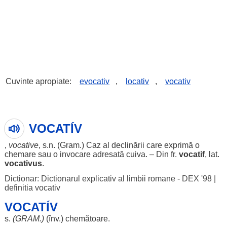
Cuvinte apropiate:
evocativ
,
locativ
,
vocativ
VOCATÍV
,
vocative
, s.n. (
Gram
.)
Caz
al
declinării
care
exprimă
o
chemare
sau o
invocare
adresată
cuiva. – Din fr.
vocatif
, lat.
vocativus
.
Dictionar: Dictionarul explicativ al limbii romane - DEX '98
|
definitia vocativ
VOCATÍV
s.
(
GRAM
.)
(înv.)
chemătoare
.