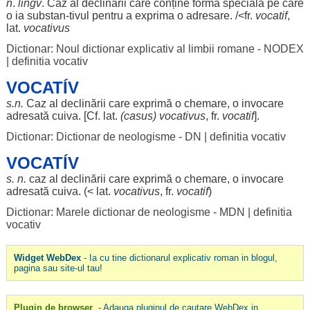
n
.
lingv
.
Caz
al
declinării
care
conține
forma
specială
pe care
o ia substan-
tivul
pentru
a
exprima
o
adresare
. /<fr.
vocatif
,
lat.
vocativus
Dictionar: Noul dictionar explicativ al limbii romane - NODEX
|
definitia vocativ
VOCATÍV
s.n.
Caz
al
declinării
care
exprimă
o
chemare
, o
invocare
adresată
cuiva. [Cf. lat.
(casus) vocativus
, fr.
vocatif
].
Dictionar: Dictionar de neologisme - DN
|
definitia vocativ
VOCATÍV
s. n.
caz
al
declinării
care
exprimă
o
chemare
, o
invocare
adresată
cuiva. (< lat.
vocativus
, fr.
vocatif
)
Dictionar: Marele dictionar de neologisme - MDN
|
definitia
vocativ
Widget WebDex
- Ia cu tine dictionarul explicativ roman in blogul,
pagina sau site-ul tau!
Plugin de browser
- Adauga pluginul de cautare WebDex in