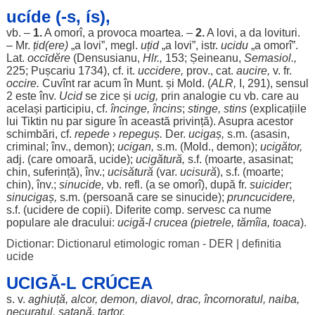
ucíde (-s, ís),
vb. –
1.
A
omorî
, a
provoca
moartea
. –
2.
A
lovi
, a da
lovituri
.
– Mr.
țid(
ere
)
„a
lovi
”, megl.
uțid
„a
lovi
”, istr.
ucidu
„a
omorî
”.
Lat.
occῑdĕre
(Densusianu,
Hlr.,
153; Șeineanu,
Semasiol.,
225; Pușcariu 1734), cf. it.
uccidere,
prov., cat.
aucire,
v. fr.
occire.
Cuvînt
rar
acum
în Munt. și Mold. (
ALR,
I, 291),
sensul
2 este înv.
Ucid
se
zice
și
ucig
,
prin
analogie
cu vb. care au
același
participiu
, cf.
încinge
,
încins
;
stinge
,
stins
(
explicațiile
lui Tiktin nu
par
sigure
în această
privință
).
Asupra
acestor
schimbări
, cf.
repede
›
repeguș
.
Der.
ucigaș
,
s.m. (
asasin
,
criminal
; înv.,
demon
);
ucigan
,
s.m. (Mold.,
demon
);
ucigător
,
adj. (care
omoară
, ucide);
ucigătură
,
s.f. (
moarte
,
asasinat
;
chin
,
suferință
), înv.;
ucisătură
(var.
ucisură
), s.f. (
moarte
;
chin
), înv.;
sinucide
,
vb. refl. (a se
omorî
), după fr.
suicider
;
sinucigaș
,
s.m. (
persoană
care se
sinucide
);
pruncucidere
,
s.f. (
ucidere
de
copii
).
Diferite
comp.
servesc
ca
nume
populare
ale
dracului:
ucigă
-l
crucea
(
pietrele
, tămîia,
toaca
).
Dictionar: Dictionarul etimologic roman - DER
|
definitia
ucide
UCIGĂ-L CRÚCEA
s. v.
aghiuță
,
alcor
,
demon
,
diavol
,
drac
,
încornoratul
,
naiba
,
necuratul
,
satană
,
tartor
.