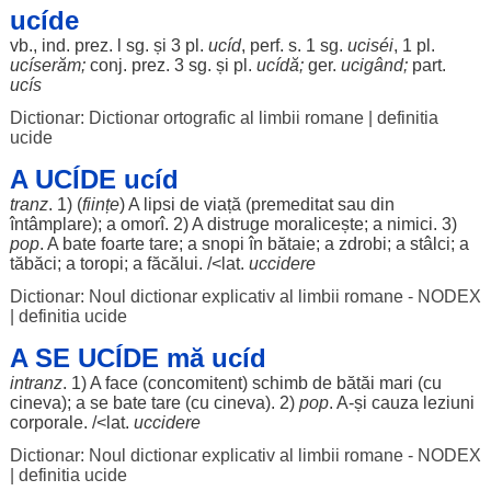
ucíde
vb., ind. prez. l sg. și 3 pl.
ucíd
, perf. s. 1 sg.
uciséi
, 1 pl.
ucíserăm
;
conj. prez. 3 sg. și pl.
ucídă
;
ger
.
ucigând
;
part
.
ucís
Dictionar: Dictionar ortografic al limbii romane
|
definitia
ucide
A UCÍDE ucíd
tranz
. 1) (
ființe
) A
lipsi
de
viață
(
premeditat
sau din
întâmplare
); a
omorî
. 2) A
distruge
moralicește
; a
nimici
. 3)
pop
. A
bate
foarte
tare
; a
snopi
în
bătaie
; a
zdrobi
; a
stâlci
; a
tăbăci
; a
toropi
; a
făcălui
. /<lat.
uccidere
Dictionar: Noul dictionar explicativ al limbii romane - NODEX
|
definitia ucide
A SE UCÍDE mă ucíd
intranz
. 1) A
face
(
concomitent
)
schimb
de
bătăi
mari
(cu
cineva); a se
bate
tare
(cu cineva). 2)
pop
. A-și
cauza
leziuni
corporale
. /<lat.
uccidere
Dictionar: Noul dictionar explicativ al limbii romane - NODEX
|
definitia ucide