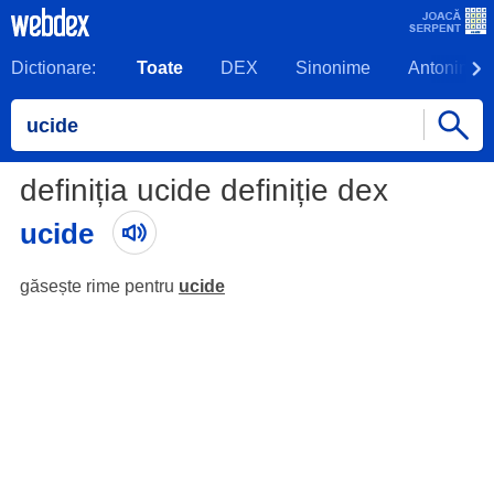
Dictionare:
Toate
DEX
Sinonime
Antonime
definiția ucide definiție dex
ucide
găsește rime pentru
ucide