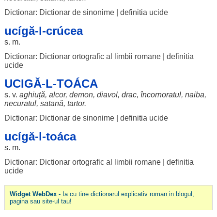
Dictionar: Dictionar de sinonime
|
definitia ucide
ucígă-l-crúcea
s. m.
Dictionar: Dictionar ortografic al limbii romane
|
definitia
ucide
UCIGĂ-L-TOÁCA
s. v.
aghiuță
,
alcor
,
demon
,
diavol
,
drac
,
încornoratul
,
naiba
,
necuratul
,
satană
,
tartor
.
Dictionar: Dictionar de sinonime
|
definitia ucide
ucígă-l-toáca
s. m.
Dictionar: Dictionar ortografic al limbii romane
|
definitia
ucide
Widget WebDex
- Ia cu tine dictionarul explicativ roman in blogul,
pagina sau site-ul tau!