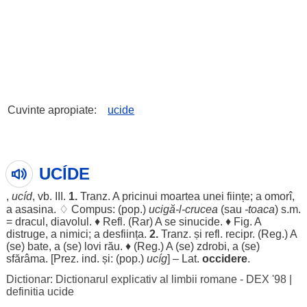
Cuvinte apropiate:
ucide
UCÍDE
,
ucíd
, vb. III.
1.
Tranz. A
pricinui
moartea
unei
ființe
; a
omorî
,
a
asasina
. ♢ Compus: (pop.)
ucigă
-l-
crucea
(sau
-
toaca
) s.m.
=
dracul
,
diavolul
. ♦ Refl. (
Rar
) A se
sinucide
. ♦ Fig. A
distruge
, a
nimici
; a
desființa
.
2.
Tranz. și refl. recipr. (
Reg
.) A
(se)
bate
, a (se)
lovi
rău
. ♦ (
Reg
.) A (se)
zdrobi
, a (se)
sfărâma
. [Prez. ind. și: (pop.)
ucíg
] – Lat.
occidere
.
Dictionar: Dictionarul explicativ al limbii romane - DEX '98
|
definitia ucide