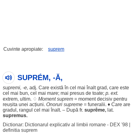
Cuvinte apropiate:
suprem
SUPRÉM, -Ă,
supremi
, -e,
adj. Care
există
în cel mai
înalt
grad
, care este
cel mai
bun
, cel mai
mare
; mai
presus
de toate;
p. ext.
extrem
,
ultim
. ♢
Moment
suprem
=
moment
decisiv
pentru
reușita
unei
acțiuni
.
Onoruri
supreme
=
funeralii
. ♦ Care are
gradul
,
rangul
cel mai
înalt
. – După fr.
suprême
,
lat.
supremus.
Dictionar: Dictionarul explicativ al limbii romane - DEX '98
|
definitia suprem