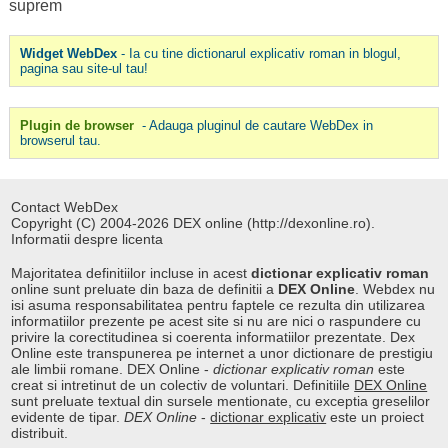
suprem
Widget WebDex
- Ia cu tine dictionarul explicativ roman in blogul,
pagina sau site-ul tau!
Plugin de browser
- Adauga pluginul de cautare WebDex in
browserul tau.
Contact WebDex
Copyright (C) 2004-2026 DEX online (http://dexonline.ro).
Informatii despre licenta
Majoritatea definitiilor incluse in acest
dictionar explicativ roman
online sunt preluate din baza de definitii a
DEX Online
. Webdex nu
isi asuma responsabilitatea pentru faptele ce rezulta din utilizarea
informatiilor prezente pe acest site si nu are nici o raspundere cu
privire la corectitudinea si coerenta informatiilor prezentate. Dex
Online este transpunerea pe internet a unor dictionare de prestigiu
ale limbii romane. DEX Online -
dictionar explicativ roman
este
creat si intretinut de un colectiv de voluntari. Definitiile
DEX Online
sunt preluate textual din sursele mentionate, cu exceptia greselilor
evidente de tipar.
DEX Online
-
dictionar explicativ
este un proiect
distribuit.