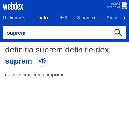
Dictionare:
Toate
DEX
Sinonime
Antonime
definiția suprem definiție dex
suprem
găsește rime pentru
suprem