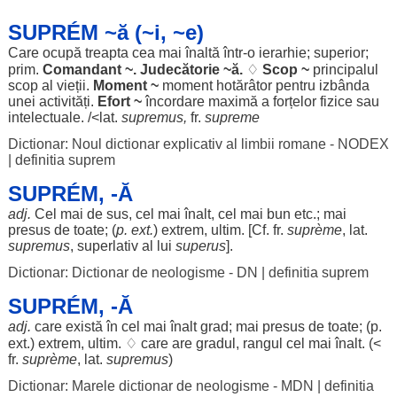
SUPRÉM ~ă (~i, ~e)
Care
ocupă
treapta
cea
mai
înaltă
într-o
ierarhie
;
superior
;
prim
.
Comandant
~.
Judecătorie
~
ă
.
♢
Scop
~
principalul
scop
al
vieții
.
Moment
~
moment
hotărâtor
pentru
izbânda
unei
activități
.
Efort
~
încordare
maximă
a
forțelor
fizice
sau
intelectuale
. /<lat.
supremus,
fr.
supreme
Dictionar: Noul dictionar explicativ al limbii romane - NODEX
|
definitia suprem
SUPRÉM, -Ă
adj.
Cel mai de
sus
, cel mai
înalt
, cel mai
bun
etc.; mai
presus
de toate; (
p. ext.
)
extrem
,
ultim
. [Cf. fr.
suprème
, lat.
supremus
,
superlativ
al lui
superus
].
Dictionar: Dictionar de neologisme - DN
|
definitia suprem
SUPRÉM, -Ă
adj.
care
există
în cel mai
înalt
grad
; mai
presus
de toate; (p.
ext.)
extrem
,
ultim
. ♢ care are
gradul
,
rangul
cel mai
înalt
. (<
fr.
suprème
, lat.
supremus
)
Dictionar: Marele dictionar de neologisme - MDN
|
definitia