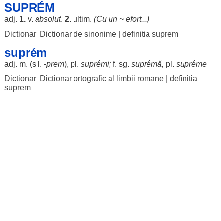
SUPRÉM
adj.
1.
v.
absolut
.
2.
ultim
.
(Cu un ~
efort
...)
Dictionar: Dictionar de sinonime
|
definitia suprem
suprém
adj. m. (
sil
.
-prem
), pl.
suprémi
;
f. sg.
suprémă
,
pl.
supréme
Dictionar: Dictionar ortografic al limbii romane
|
definitia
suprem