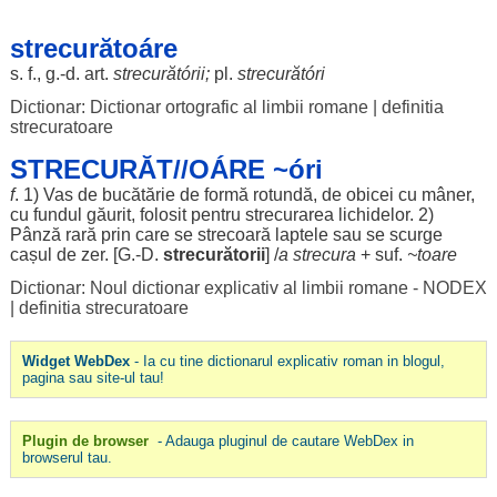
strecurătoáre
s. f., g.-d.
art
.
strecurătórii
;
pl.
strecurătóri
Dictionar: Dictionar ortografic al limbii romane
|
definitia
strecuratoare
STRECURĂT//OÁRE ~óri
f
. 1)
Vas
de
bucătărie
de
formă
rotundă
, de
obicei
cu
mâner
,
cu
fundul
găurit
,
folosit
pentru
strecurarea
lichidelor
. 2)
Pânză
rară
prin care se
strecoară
laptele
sau se
scurge
cașul
de
zer
. [G.-D.
strecurătorii
] /
a
strecura
+ suf.
~toare
Dictionar: Noul dictionar explicativ al limbii romane - NODEX
|
definitia strecuratoare
Widget WebDex
- Ia cu tine dictionarul explicativ roman in blogul,
pagina sau site-ul tau!
Plugin de browser
- Adauga pluginul de cautare WebDex in
browserul tau.