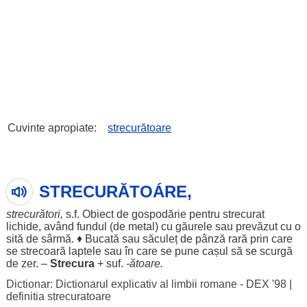
Cuvinte apropiate:
strecurătoare
STRECURĂTOÁRE,
strecurători
,
s.f.
Obiect
de
gospodărie
pentru
strecurat
lichide
,
având
fundul
(de
metal
) cu
găurele
sau
prevăzut
cu o
sită
de
sârmă
. ♦
Bucată
sau
săculeț
de
pânză
rară
prin care
se
strecoară
laptele
sau în care se pune
cașul
să se
scurgă
de
zer
. –
Strecura
+ suf.
-ătoare.
Dictionar: Dictionarul explicativ al limbii romane - DEX '98
|
definitia strecuratoare