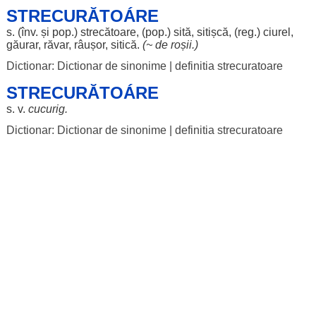
STRECURĂTOÁRE
s. (înv. și pop.)
strecătoare
, (pop.)
sită
,
sitișcă
, (
reg
.)
ciurel
,
găurar
,
răvar
,
râușor
,
sitică
.
(~ de
roșii
.)
Dictionar: Dictionar de sinonime
|
definitia strecuratoare
STRECURĂTOÁRE
s. v.
cucurig
.
Dictionar: Dictionar de sinonime
|
definitia strecuratoare