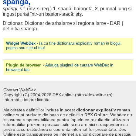
spángă,
spăngi
,
s.f. (înv. și
reg
.)
1.
spadă
;
baionetă
.
2.
pumnal
lung
și
îngust
purtat
într-un
baston
-
teacă
;
șiș
.
Dictionar: Dictionar de arhaisme si regionalisme - DAR
|
definitia spangă
Widget WebDex
- Ia cu tine dictionarul explicativ roman in blogul,
pagina sau site-ul tau!
Plugin de browser
- Adauga pluginul de cautare WebDex in
browserul tau.
Contact WebDex
Copyright (C) 2004-2026 DEX online (http://dexonline.ro).
Informatii despre licenta
Majoritatea definitiilor incluse in acest
dictionar explicativ roman
online sunt preluate din baza de definitii a
DEX Online
. Webdex nu
isi asuma responsabilitatea pentru faptele ce rezulta din utilizarea
informatiilor prezente pe acest site si nu are nici o raspundere cu
privire la corectitudinea si coerenta informatiilor prezentate. Dex
Online este transpunerea pe internet a unor dictionare de prestigiu