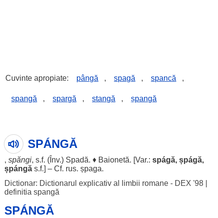
Cuvinte apropiate:
pângă
,
spagă
,
spancă
,
spangă
,
spargă
,
stangă
,
șpangă
SPÁNGĂ
,
spăngi
, s.f. (Înv.)
Spadă
. ♦
Baionetă
. [Var.:
spágă
,
șpágă
,
șpángă
s.f.] – Cf.
rus
.
șpaga
.
Dictionar: Dictionarul explicativ al limbii romane - DEX '98
|
definitia spangă
SPÁNGĂ