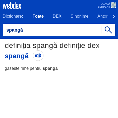
Dictionare:
Toate
DEX
Sinonime
Antonime
definiția spangă definiție dex
spangă
găsește rime pentru
spangă