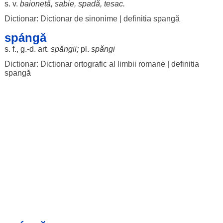
s. v.
baionetă
,
sabie
,
spadă
,
tesac
.
Dictionar: Dictionar de sinonime
|
definitia spangă
spángă
s. f., g.-d.
art
.
spăngii
;
pl.
spăngi
Dictionar: Dictionar ortografic al limbii romane
|
definitia
spangă