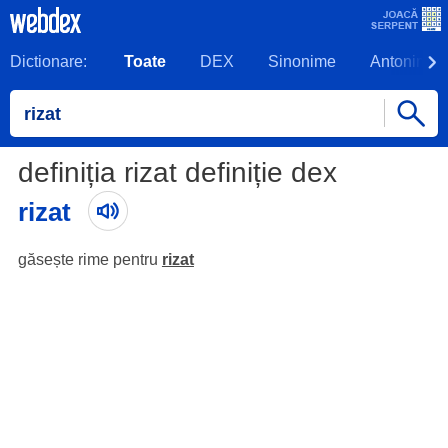
Dictionare:
Toate
DEX
Sinonime
Antonime
definiția rizat definiție dex
rizat
găsește rime pentru
rizat