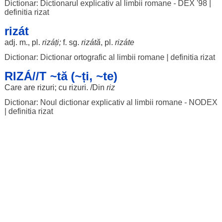
Dictionar: Dictionarul explicativ al limbii romane - DEX '98
|
definitia rizat
rizát
adj. m., pl.
rizáți
;
f. sg.
rizátă
, pl.
rizáte
Dictionar: Dictionar ortografic al limbii romane
|
definitia rizat
RIZÁ//T ~tă (~ți, ~te)
Care are
rizuri
; cu
rizuri
. /Din
riz
Dictionar: Noul dictionar explicativ al limbii romane - NODEX
|
definitia rizat