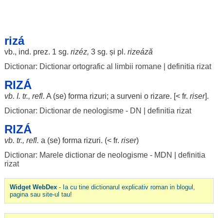
rizá
vb., ind. prez. 1 sg.
rizéz
,
3 sg. și pl.
rizeáză
Dictionar: Dictionar ortografic al limbii romane
|
definitia rizat
RIZÁ
vb. I. tr., refl.
A (se)
forma
rizuri
; a
surveni
o
rizare
. [< fr.
riser
].
Dictionar: Dictionar de neologisme - DN
|
definitia rizat
RIZÁ
vb. tr., refl.
a (se)
forma
rizuri
. (< fr.
riser
)
Dictionar: Marele dictionar de neologisme - MDN
|
definitia
rizat
Widget WebDex
- Ia cu tine dictionarul explicativ roman in blogul,
pagina sau site-ul tau!