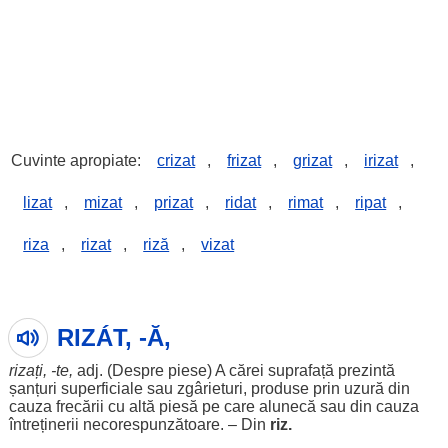
Cuvinte apropiate:
crizat
,
frizat
,
grizat
,
irizat
,
lizat
,
mizat
,
prizat
,
ridat
,
rimat
,
ripat
,
riza
,
rizat
,
riză
,
vizat
RIZÁT, -Ă,
rizați
, -te,
adj. (
Despre
piese
) A
cărei
suprafață
prezintă
șanțuri
superficiale
sau
zgârieturi
,
produse
prin
uzură
din
cauza
frecării
cu altă
piesă
pe care
alunecă
sau din
cauza
întreținerii
necorespunzătoare
. – Din
riz
.