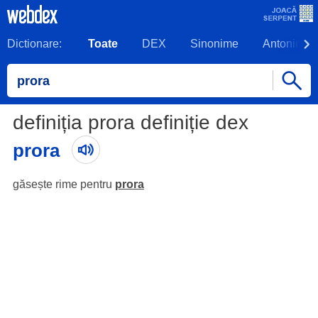
Dictionare:
Toate
DEX
Sinonime
Antonime
definiția prora definiție dex
prora
găsește rime pentru
prora