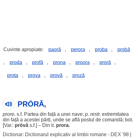
Cuvinte apropiate:
paoră
,
perora
,
proba
,
probă
,
proda
,
profă
,
prona
,
proora
,
proră
,
prota
,
prova
,
provă
,
proză
PRÓRĂ,
prore
,
s.f.
Partea
din
față
a unei
nave
;
p. restr.
extremitatea
din
față
a
acestei
părți
, unde se
află
postul
de
comandă
;
bot
.
[Var.:
próvă
s.f.] – Din it.
prora.
Dictionar: Dictionarul explicativ al limbii romane - DEX '98
|