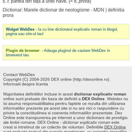
s. f.
partea
din
față
a unei
nave
. (< it.
prora
)
Dictionar: Marele dictionar de neologisme - MDN
|
definitia
prora
Widget WebDex
- Ia cu tine dictionarul explicativ roman in blogul,
pagina sau site-ul tau!
Plugin de browser
- Adauga pluginul de cautare WebDex in
browserul tau.
Contact WebDex
Copyright (C) 2004-2026 DEX online (http://dexonline.ro).
Informatii despre licenta
Majoritatea definitiilor incluse in acest
dictionar explicativ roman
online sunt preluate din baza de definitii a
DEX Online
. Webdex nu
isi asuma responsabilitatea pentru faptele ce rezulta din utilizarea
informatiilor prezente pe acest site si nu are nici o raspundere cu
privire la corectitudinea si coerenta informatiilor prezentate. Dex
Online este transpunerea pe internet a unor dictionare de prestigiu
ale limbii romane. DEX Online -
dictionar explicativ roman
este
creat si intretinut de un colectiv de voluntari. Definitiile
DEX Online
sunt preluate textual din sursele mentionate, cu exceptia greselilor