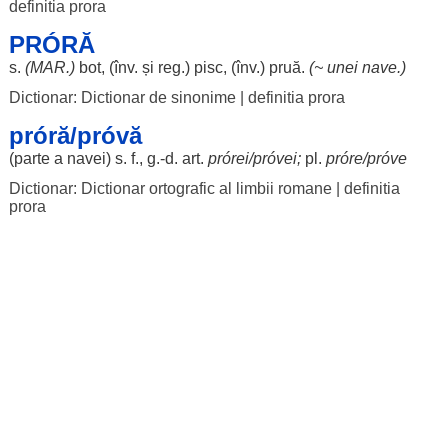
definitia prora
PRÓRĂ
s.
(
MAR
.)
bot
, (înv. și
reg
.)
pisc
, (înv.)
pruă
.
(~ unei
nave
.)
Dictionar: Dictionar de sinonime
|
definitia prora
próră/próvă
(
parte
a
navei
) s. f., g.-d.
art
.
prórei
/
próvei
;
pl.
próre
/
próve
Dictionar: Dictionar ortografic al limbii romane
|
definitia
prora