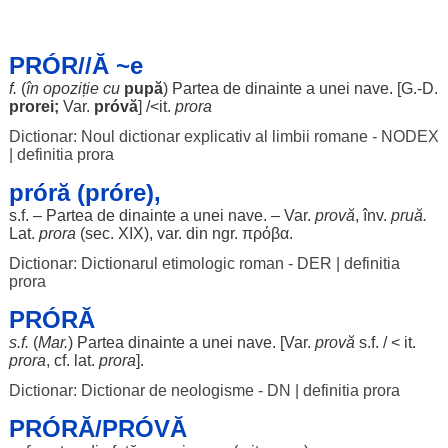
PRÓR//Ă ~e
f.
(
în
opoziție
cu
pupă
)
Partea
de
dinainte
a unei
nave
. [G.-D.
prorei
;
Var.
próvă
] /<it.
prora
Dictionar: Noul dictionar explicativ al limbii romane - NODEX
|
definitia prora
próră (próre),
s.f. –
Partea
de
dinainte
a unei
nave
. – Var.
provă
, înv.
pruă
.
Lat.
prora
(
sec
. XIX), var. din ngr. πρόβα.
Dictionar: Dictionarul etimologic roman - DER
|
definitia
prora
PRÓRĂ
s.f.
(
Mar
.
)
Partea
dinainte
a unei
nave
. [Var.
provă
s.f. / < it.
prora
, cf. lat.
prora
].
Dictionar: Dictionar de neologisme - DN
|
definitia prora
PRÓRĂ/PRÓVĂ