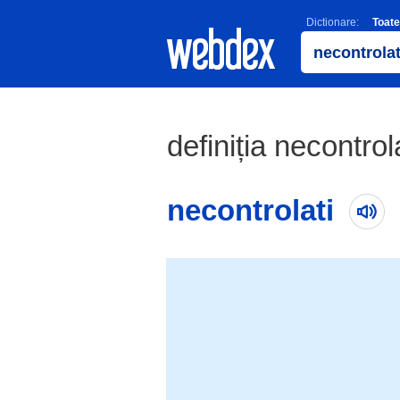
Dictionare:
Toate
definiția necontrol
necontrolati