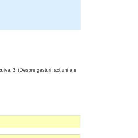
uiva. 3, (
Despre
gesturi
,
acțiuni
ale