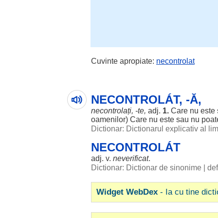
Cuvinte apropiate:
necontrolat
NECONTROLÁT, -Ă,
necontrolați, -te,
adj.
1.
Care nu este
oamenilor
) Care nu este sau nu
poat
Dictionar: Dictionarul explicativ al l
NECONTROLÁT
adj. v.
neverificat
.
Dictionar: Dictionar de sinonime
|
def
Widget WebDex
- Ia cu tine dict