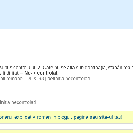
supus
controlului
.
2.
Care nu se
află
sub
dominația
,
stăpânirea
c
e
fi
dirijat
. –
Ne-
+
controlat
.
imbii romane - DEX '98
|
definitia necontrolati
initia necontrolati
ionarul explicativ roman in blogul, pagina sau site-ul tau!