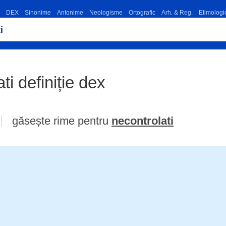
DEX
Sinonime
Antonime
Neologisme
Ortografic
Arh. & Reg.
Etimologi
ati definiție dex
găsește rime pentru
necontrolati