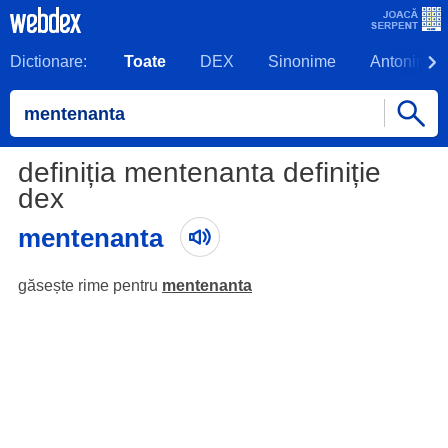
Dictionare:
Toate
DEX
Sinonime
Antonime
definiția mentenanta definiție
dex
mentenanta
găsește rime pentru
mentenanta