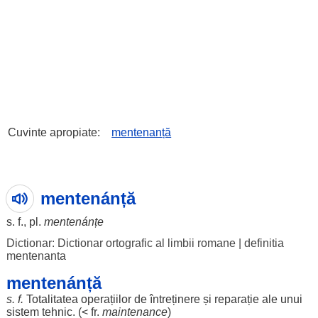
Cuvinte apropiate:
mentenanță
mentenánță
s. f., pl.
mentenánțe
Dictionar: Dictionar ortografic al limbii romane
|
definitia
mentenanta
mentenánță
s. f.
Totalitatea
operațiilor
de
întreținere
și
reparație
ale
unui
sistem
tehnic
. (< fr.
maintenance
)