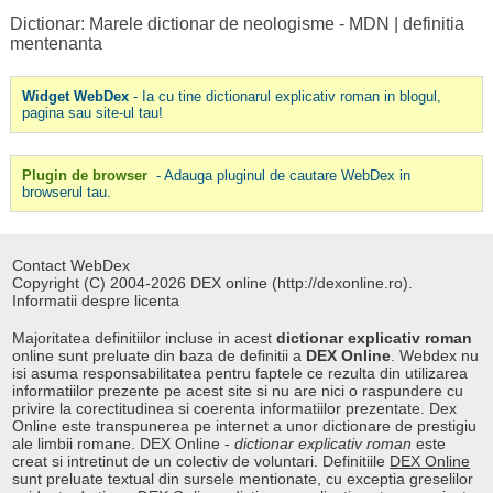
Dictionar: Marele dictionar de neologisme - MDN
|
definitia
mentenanta
Widget WebDex
- Ia cu tine dictionarul explicativ roman in blogul,
pagina sau site-ul tau!
Plugin de browser
- Adauga pluginul de cautare WebDex in
browserul tau.
Contact WebDex
Copyright (C) 2004-2026 DEX online (http://dexonline.ro).
Informatii despre licenta
Majoritatea definitiilor incluse in acest
dictionar explicativ roman
online sunt preluate din baza de definitii a
DEX Online
. Webdex nu
isi asuma responsabilitatea pentru faptele ce rezulta din utilizarea
informatiilor prezente pe acest site si nu are nici o raspundere cu
privire la corectitudinea si coerenta informatiilor prezentate. Dex
Online este transpunerea pe internet a unor dictionare de prestigiu
ale limbii romane. DEX Online -
dictionar explicativ roman
este
creat si intretinut de un colectiv de voluntari. Definitiile
DEX Online
sunt preluate textual din sursele mentionate, cu exceptia greselilor