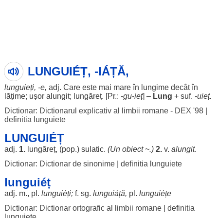
LUNGUIÉȚ, -IÁȚĂ,
lunguieți
, -e,
adj. Care este mai
mare
în
lungime
decât
în
lățime
;
ușor
alungit
;
lungăreț
. [Pr.:
-gu-ieț
] –
Lung
+ suf.
-
uieț
.
Dictionar: Dictionarul explicativ al limbii romane - DEX '98
|
definitia lunguiete
LUNGUIÉȚ
adj.
1.
lungăreț
, (pop.)
sulatic
.
(Un
obiect
~.)
2.
v.
alungit
.
Dictionar: Dictionar de sinonime
|
definitia lunguiete
lunguiéț
adj. m., pl.
lunguiéți
;
f. sg.
lunguiáță
,
pl.
lunguiéțe
Dictionar: Dictionar ortografic al limbii romane
|
definitia
lunguiete