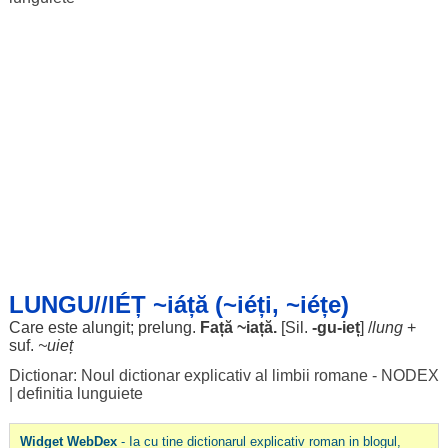
LUNGU//IÉȚ ~iáță (~iéți, ~iéțe)
Care este
alungit
;
prelung
.
Față
~
iață
.
[
Sil
.
-gu-ieț
] /
lung
+
suf.
~
uieț
Dictionar: Noul dictionar explicativ al limbii romane - NODEX
|
definitia lunguiete
Widget WebDex
- Ia cu tine dictionarul explicativ roman in blogul,