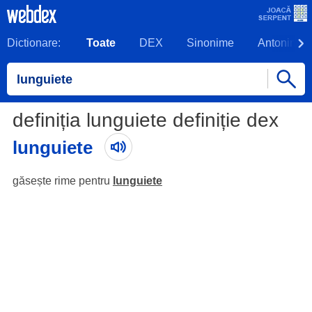
Dictionare:
Toate
DEX
Sinonime
Antonime
definiția lunguiete definiție dex
lunguiete
găsește rime pentru
lunguiete