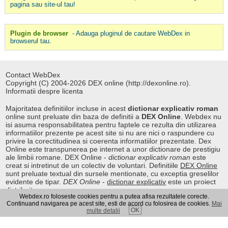
pagina sau site-ul tau!
Plugin de browser
- Adauga pluginul de cautare WebDex in
browserul tau.
Contact WebDex
Copyright (C) 2004-2026 DEX online (http://dexonline.ro).
Informatii despre licenta
Majoritatea definitiilor incluse in acest
dictionar explicativ roman
online sunt preluate din baza de definitii a
DEX Online
. Webdex nu
isi asuma responsabilitatea pentru faptele ce rezulta din utilizarea
informatiilor prezente pe acest site si nu are nici o raspundere cu
privire la corectitudinea si coerenta informatiilor prezentate. Dex
Online este transpunerea pe internet a unor dictionare de prestigiu
ale limbii romane. DEX Online -
dictionar explicativ roman
este
creat si intretinut de un colectiv de voluntari. Definitiile
DEX Online
sunt preluate textual din sursele mentionate, cu exceptia greselilor
evidente de tipar.
DEX Online
-
dictionar explicativ
este un proiect
distribuit.
Webdex.ro foloseste cookies pentru a putea afisa rezultatele corecte.
Continuand navigarea pe acest site, esti de acord cu folosirea de cookies.
Mai
OK
multe detalii
Curs valutar
|
Kurs walut
|
Pret fier vechi