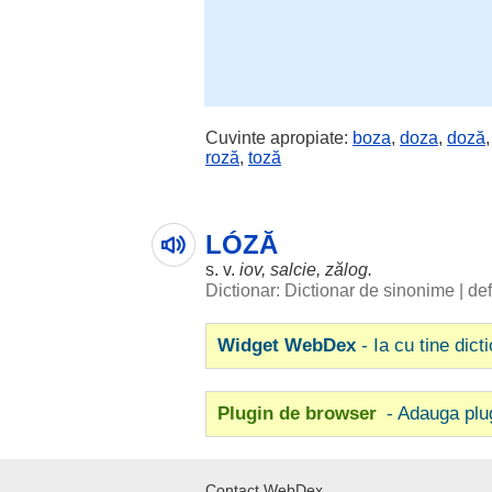
Cuvinte apropiate:
boza
,
doza
,
doză
roză
,
toză
LÓZĂ
s. v.
iov
,
salcie
,
zălog
.
Dictionar: Dictionar de sinonime
|
def
Widget WebDex
- Ia cu tine dict
Plugin de browser
- Adauga plu
Contact WebDex