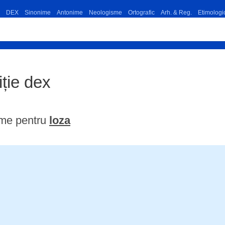
DEX
Sinonime
Antonime
Neologisme
Ortografic
Arh. & Reg.
Etimologi
iție dex
ime pentru
loza