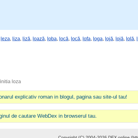
,
leza
,
liza
,
liză
,
loază
,
loba
,
locă
,
locă
,
lofa
,
loga
,
lojă
,
lojă
,
lolă
,
initia loza
ionarul explicativ roman in blogul, pagina sau site-ul tau!
ginul de cautare WebDex in browserul tau.
Copyright (C) 2004-2026 DEX online (http