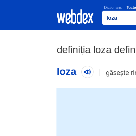
Dictionare:
Toate
definiția loza defin
loza
găsește r