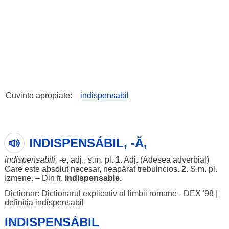
Cuvinte apropiate:
indispensabil
INDISPENSÁBIL, -Ă,
indispensabili
, -e
, adj., s.m. pl.
1.
Adj. (
Adesea
adverbial
)
Care este
absolut
necesar
,
neapărat
trebuincios
.
2.
S.m. pl.
Izmene
. – Din fr.
indispensable.
Dictionar: Dictionarul explicativ al limbii romane - DEX '98
|
definitia indispensabil
INDISPENSÁBIL