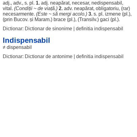
adj., adv., s. pl.
1.
adj.
neapărat
,
necesar
,
nedispensabil
,
vital
.
(
Condiții
~ de
viață
.)
2.
adv.
neapărat
,
obligatoriu
, (
rar
)
necesarmente
.
(Este ~ să
mergi
acolo
.)
3.
s. pl.
izmene
(pl.),
(prin Bucov. și
Maram
.)
brace
(pl.), (Transilv.)
gaci
(pl.).
Dictionar: Dictionar de sinonime
|
definitia indispensabil
Indispensabil
≠
dispensabil
Dictionar: Dictionar de antonime
|
definitia indispensabil