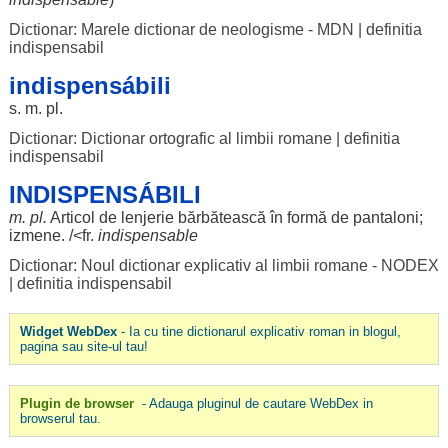
Dictionar: Marele dictionar de neologisme - MDN
|
definitia
indispensabil
indispensábili
s. m. pl.
Dictionar: Dictionar ortografic al limbii romane
|
definitia
indispensabil
INDISPENSÁBILI
m. pl.
Articol
de
lenjerie
bărbătească
în
formă
de
pantaloni
;
izmene
. /<fr.
indispensable
Dictionar: Noul dictionar explicativ al limbii romane - NODEX
|
definitia indispensabil
Widget WebDex
- Ia cu tine dictionarul explicativ roman in blogul,
pagina sau site-ul tau!
Plugin de browser
- Adauga pluginul de cautare WebDex in
browserul tau.