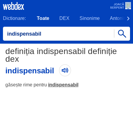
Dictionare:
Toate
DEX
Sinonime
Antonime
definiția indispensabil definiție
dex
indispensabil
găsește rime pentru
indispensabil