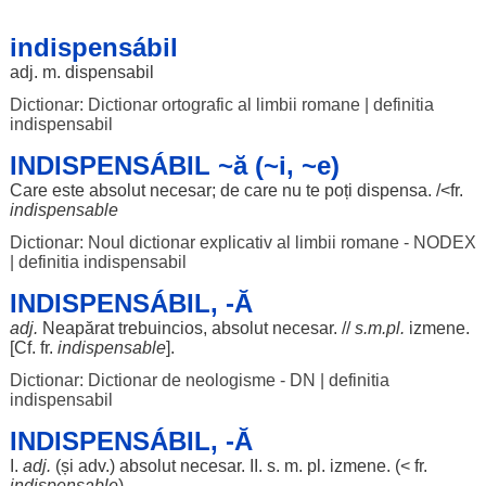
indispensábil
adj. m.
dispensabil
Dictionar: Dictionar ortografic al limbii romane
|
definitia
indispensabil
INDISPENSÁBIL ~ă (~i, ~e)
Care este
absolut
necesar
; de care nu te
poți
dispensa
. /<fr.
indispensable
Dictionar: Noul dictionar explicativ al limbii romane - NODEX
|
definitia indispensabil
INDISPENSÁBIL, -Ă
adj.
Neapărat
trebuincios
,
absolut
necesar
. //
s.m.pl.
izmene
.
[Cf. fr.
indispensable
].
Dictionar: Dictionar de neologisme - DN
|
definitia
indispensabil
INDISPENSÁBIL, -Ă
I.
adj.
(și adv.)
absolut
necesar
. II. s. m. pl.
izmene
. (< fr.
indispensable
)