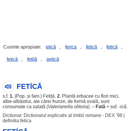
Cuvinte apropiate:
etică
,
ferica
,
fetică
,
fetică
,
fetică
,
fetiță
,
petică
FETÍCĂ
s.f.
1.
(Pop. și fam.)
Fetiță
.
2.
Plantă
erbacee
cu
flori
mici
,
albe
-
albăstrui
,
ale
cărei
frunze
, de
formă
ovală
,
sunt
consumate
ca
salată
(
Valerianella
olitoria).
–
Fată
+ suf.
-ică.
Dictionar: Dictionarul explicativ al limbii romane - DEX '98
|
definitia fetica