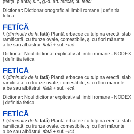
(
fetiță
,
plantă
) s. f., g.-d.
art
.
fetícăi
;
pl.
fetíci
Dictionar: Dictionar ortografic al limbii romane
|
definitia
fetica
FETÍCĂ
f.
(
diminutiv
de la
fată
)
Plantă
erbacee
cu
tulpina
erectă
,
slab
ramificată
, cu
frunze
ovale
,
comestibile
, și cu
flori
mărunte
albe
sau
albăstrui
. /
fată
+ suf. ~
ică
Dictionar: Noul dictionar explicativ al limbii romane - NODEX
|
definitia fetica
FETÍCĂ
f.
(
diminutiv
de la
fată
)
Plantă
erbacee
cu
tulpina
erectă
,
slab
ramificată
, cu
frunze
ovale
,
comestibile
, și cu
flori
mărunte
albe
sau
albăstrui
. /
fată
+ suf. ~
ică
Dictionar: Noul dictionar explicativ al limbii romane - NODEX
|
definitia fetica
FETÍCĂ
f.
(
diminutiv
de la
fată
)
Plantă
erbacee
cu
tulpina
erectă
,
slab
ramificată
, cu
frunze
ovale
,
comestibile
, și cu
flori
mărunte
albe
sau
albăstrui
. /
fată
+ suf. ~
ică