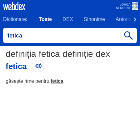
Dictionare:
Toate
DEX
Sinonime
Antonime
definiția fetica definiție dex
fetica
găsește rime pentru
fetica