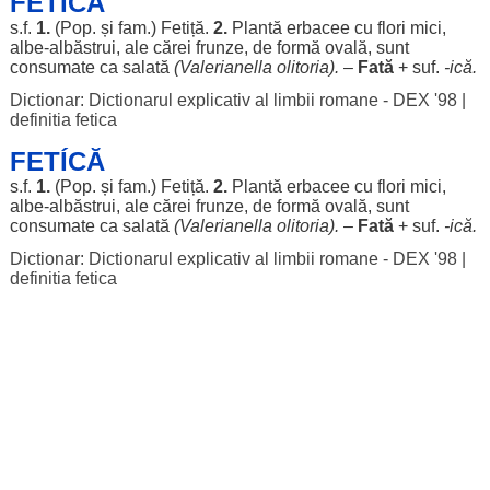
FETÍCĂ
s.f.
1.
(Pop. și fam.)
Fetiță
.
2.
Plantă
erbacee
cu
flori
mici
,
albe
-
albăstrui
,
ale
cărei
frunze
, de
formă
ovală
,
sunt
consumate
ca
salată
(
Valerianella
olitoria).
–
Fată
+ suf.
-ică.
Dictionar: Dictionarul explicativ al limbii romane - DEX '98
|
definitia fetica
FETÍCĂ
s.f.
1.
(Pop. și fam.)
Fetiță
.
2.
Plantă
erbacee
cu
flori
mici
,
albe
-
albăstrui
,
ale
cărei
frunze
, de
formă
ovală
,
sunt
consumate
ca
salată
(
Valerianella
olitoria).
–
Fată
+ suf.
-ică.
Dictionar: Dictionarul explicativ al limbii romane - DEX '98
|
definitia fetica