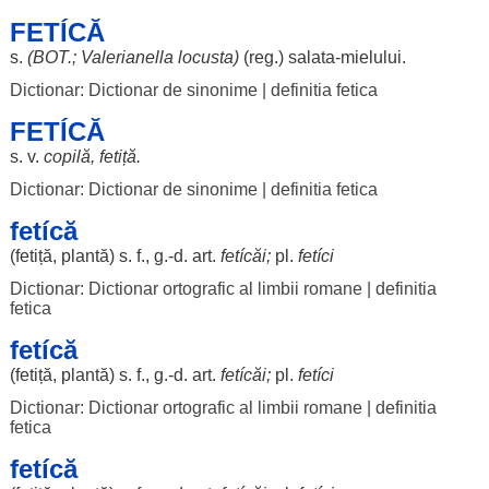
FETÍCĂ
s.
(
BOT
.;
Valerianella
locusta
)
(
reg
.)
salata
-
mielului
.
Dictionar: Dictionar de sinonime
|
definitia fetica
FETÍCĂ
s. v.
copilă
,
fetiță
.
Dictionar: Dictionar de sinonime
|
definitia fetica
fetícă
(
fetiță
,
plantă
) s. f., g.-d.
art
.
fetícăi
;
pl.
fetíci
Dictionar: Dictionar ortografic al limbii romane
|
definitia
fetica
fetícă
(
fetiță
,
plantă
) s. f., g.-d.
art
.
fetícăi
;
pl.
fetíci
Dictionar: Dictionar ortografic al limbii romane
|
definitia
fetica
fetícă