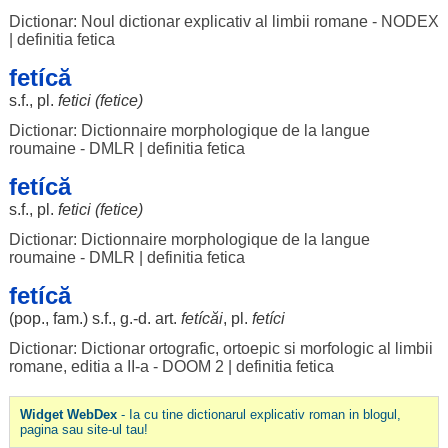
Dictionar: Noul dictionar explicativ al limbii romane - NODEX
|
definitia fetica
fetícă
s.f., pl.
fetici
(
fetice
)
Dictionar: Dictionnaire morphologique de la langue
roumaine - DMLR
|
definitia fetica
fetícă
s.f., pl.
fetici
(
fetice
)
Dictionar: Dictionnaire morphologique de la langue
roumaine - DMLR
|
definitia fetica
fetícă
(pop., fam.) s.f., g.-d.
art
.
fetícăi
, pl.
fetíci
Dictionar: Dictionar ortografic, ortoepic si morfologic al limbii
romane, editia a II-a - DOOM 2
|
definitia fetica
Widget WebDex
- Ia cu tine dictionarul explicativ roman in blogul,
pagina sau site-ul tau!