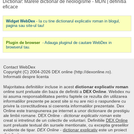
Dictionar: Marele dictionar de neologisme - MDN
|
definitia
eficace
Widget WebDex
- Ia cu tine dictionarul explicativ roman in blogul,
pagina sau site-ul tau!
Plugin de browser
- Adauga pluginul de cautare WebDex in
browserul tau.
Contact WebDex
Copyright (C) 2004-2026 DEX online (http://dexonline.ro).
Informatii despre licenta
Majoritatea definitiilor incluse in acest
dictionar explicativ roman
online sunt preluate din baza de definitii a
DEX Online
. Webdex nu
isi asuma responsabilitatea pentru faptele ce rezulta din utilizarea
informatiilor prezente pe acest site si nu are nici o raspundere cu
privire la corectitudinea si coerenta informatiilor prezentate. Dex
Online este transpunerea pe internet a unor dictionare de prestigiu
ale limbii romane. DEX Online -
dictionar explicativ roman
este
creat si intretinut de un colectiv de voluntari. Definitiile
DEX Online
sunt preluate textual din sursele mentionate, cu exceptia greselilor
evidente de tipar.
DEX Online
-
dictionar explicativ
este un proiect