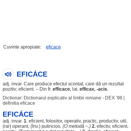
Cuvinte apropiate:
eficace
EFICÁCE
adj.
invar
. Care
produce
efectul
scontat
, care dă un
rezultat
pozitiv
;
eficient
. – Din fr.
efficace,
lat.
efficax, -acis.
Dictionar: Dictionarul explicativ al limbii romane - DEX '98
|
definitia eficace
EFICÁCE
adj.
invar
.
1
.
eficient
,
folositor
,
operativ
,
practic
,
productiv
,
util
,
(
rar
)
operant
, (înv.)
putincios
.
(O
metodă
~.)
2.
efectiv
,
eficient
,