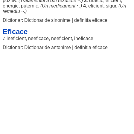
pozitiv
.
(
Tratamentul
a
dat
rezultate
~.)
3.
drastic
,
eficient
,
energic
,
puternic
.
(Un
medicament
~.)
4.
eficient
,
sigur
.
(Un
remediu
~.)
Dictionar: Dictionar de sinonime
|
definitia eficace
Eficace
≠
ineficient
,
neeficace
,
neeficient
,
ineficace
Dictionar: Dictionar de antonime
|
definitia eficace