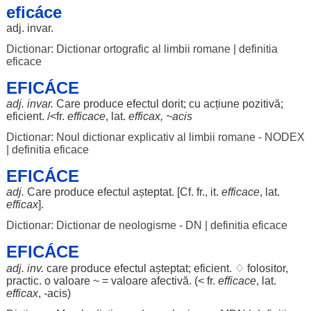
eficáce
adj.
invar
.
Dictionar: Dictionar ortografic al limbii romane
|
definitia
eficace
EFICÁCE
adj.
invar
.
Care
produce
efectul
dorit
; cu
acțiune
pozitivă
;
eficient
. /<fr.
efficace
, lat.
efficax, ~acis
Dictionar: Noul dictionar explicativ al limbii romane - NODEX
|
definitia eficace
EFICÁCE
adj.
Care
produce
efectul
așteptat
. [Cf. fr., it.
efficace
, lat.
efficax
].
Dictionar: Dictionar de neologisme - DN
|
definitia eficace
EFICÁCE
adj. inv.
care
produce
efectul
așteptat
;
eficient
. ♢
folositor
,
practic
. o
valoare
~ =
valoare
afectivă
. (< fr.
efficace
, lat.
efficax
, -acis)