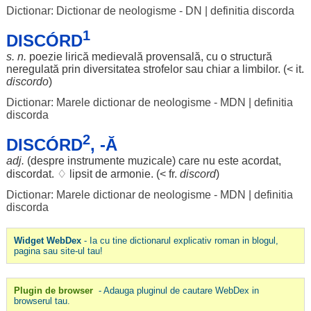
Dictionar: Dictionar de neologisme - DN
|
definitia discorda
1
DISCÓRD
s. n.
poezie
lirică
medievală
provensală
, cu o
structură
neregulată
prin
diversitatea
strofelor
sau
chiar
a
limbilor
. (< it.
discordo
)
Dictionar: Marele dictionar de neologisme - MDN
|
definitia
discorda
2
DISCÓRD
, -Ă
adj.
(
despre
instrumente
muzicale
) care nu este
acordat
,
discordat
. ♢
lipsit
de
armonie
. (< fr.
discord
)
Dictionar: Marele dictionar de neologisme - MDN
|
definitia
discorda
Widget WebDex
- Ia cu tine dictionarul explicativ roman in blogul,
pagina sau site-ul tau!
Plugin de browser
- Adauga pluginul de cautare WebDex in
browserul tau.