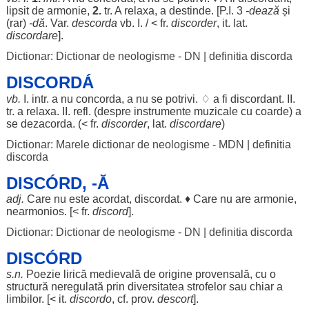
lipsit
de
armonie
,
2.
tr. A
relaxa
, a
destinde
. [P.I. 3
-dează
și
(
rar
)
-dă
. Var.
descorda
vb. I. / < fr.
discorder
, it. lat.
discordare
].
Dictionar: Dictionar de neologisme - DN
|
definitia discorda
DISCORDÁ
vb.
I. intr. a nu
concorda
, a nu se
potrivi
. ♢ a fi
discordant
. II.
tr. a
relaxa
. II. refl. (
despre
instrumente
muzicale
cu
coarde
) a
se
dezacorda
. (< fr.
discorder
, lat.
discordare
)
Dictionar: Marele dictionar de neologisme - MDN
|
definitia
discorda
DISCÓRD, -Ă
adj.
Care nu este
acordat
,
discordat
. ♦ Care nu are
armonie
,
nearmonios
. [< fr.
discord
].
Dictionar: Dictionar de neologisme - DN
|
definitia discorda
DISCÓRD
s.n.
Poezie
lirică
medievală
de
origine
provensală
, cu o
structură
neregulată
prin
diversitatea
strofelor
sau
chiar
a
limbilor
. [< it.
discordo
, cf. prov.
descort
].