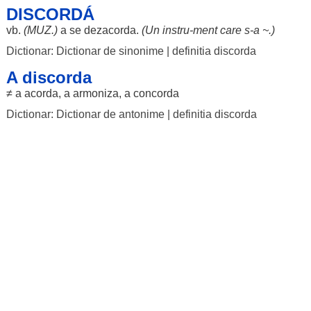
DISCORDÁ
vb.
(MUZ.)
a se
dezacorda
.
(Un instru-
ment
care s-a ~.)
Dictionar: Dictionar de sinonime
|
definitia discorda
A discorda
≠ a
acorda
, a
armoniza
, a
concorda
Dictionar: Dictionar de antonime
|
definitia discorda