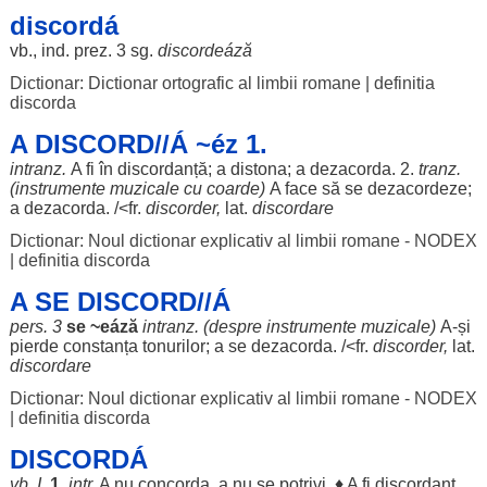
discordá
vb., ind. prez. 3 sg.
discordeáză
Dictionar: Dictionar ortografic al limbii romane
|
definitia
discorda
A DISCORD//Á ~éz 1.
intranz.
A fi în
discordanță
; a
distona
; a
dezacorda
. 2.
tranz.
(
instrumente
muzicale
cu
coarde
)
A
face
să se
dezacordeze
;
a
dezacorda
. /<fr.
discorder,
lat.
discordare
Dictionar: Noul dictionar explicativ al limbii romane - NODEX
|
definitia discorda
A SE DISCORD//Á
pers
. 3
se ~eáză
intranz. (
despre
instrumente
muzicale
)
A-și
pierde
constanța
tonurilor
; a se
dezacorda
. /<fr.
discorder,
lat.
discordare
Dictionar: Noul dictionar explicativ al limbii romane - NODEX
|
definitia discorda
DISCORDÁ
vb. I.
1.
intr.
A nu
concorda
, a nu se
potrivi
. ♦ A fi
discordant
,