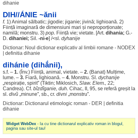
dihanie
DIH//ÁNIE ~ănii
f.
1)
Animal
sălbatic
;
jigodie
;
jiganie
;
jivină
;
lighioană
. 2)
Ființă
imaginară
de
dimensiuni
mari
și neproporționate;
namilă
;
monstru
. 3)
pop.
Ființă
vie
;
vietate
. [
Art
.
dihania
;
G.-
D.
dihaniei
;
Sil
.
-
ni
-e
] /<sl.
dyhanije
Dictionar: Noul dictionar explicativ al limbii romane - NODEX
|
definitia dihanie
dihánie (dihắnii),
s.f. –
1.
(Înv.)
Ființă
,
animal
,
vietate
. –
2.
(
Banat
)
Mulțime
,
lume
. –
3.
Fiară
,
lighioană
. –
4.
Monstru
. Sl.
dychanije
„
respirație
,
spirit
” (Tiktin; Miklosich,
Slaw. Elem.,
22;
Candrea
). Cf.
bîzdîganie
,
duh
. Cihac, II, 95, se
referă
greșit
la
sl.
divŭ
„
minune
”, sb., cr.
divni
„
monstru
”.
Dictionar: Dictionarul etimologic roman - DER
|
definitia
dihanie
Widget WebDex
- Ia cu tine dictionarul explicativ roman in blogul,
pagina sau site-ul tau!