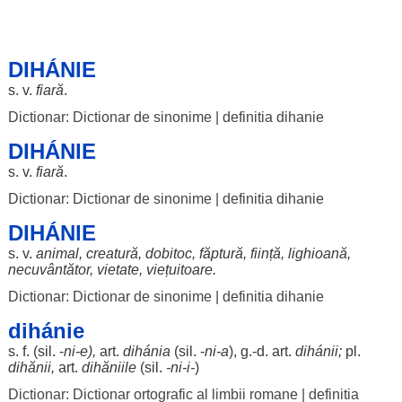
DIHÁNIE
s. v.
fiară
.
Dictionar: Dictionar de sinonime
|
definitia dihanie
DIHÁNIE
s. v.
fiară
.
Dictionar: Dictionar de sinonime
|
definitia dihanie
DIHÁNIE
s. v.
animal
,
creatură
,
dobitoc
,
făptură
,
ființă
,
lighioană
,
necuvântător
,
vietate
,
viețuitoare
.
Dictionar: Dictionar de sinonime
|
definitia dihanie
dihánie
s. f. (
sil
. -
ni
-e),
art
.
dihánia
(
sil
. -
ni
-a
), g.-d.
art
.
dihánii
;
pl.
dihănii
,
art
.
dihăniile
(
sil
.
-
ni
-i-
)
Dictionar: Dictionar ortografic al limbii romane
|
definitia