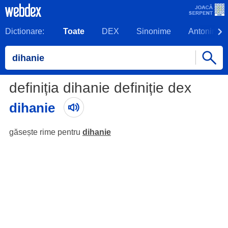
Dictionare:
Toate
DEX
Sinonime
Antonime
definiția dihanie definiție dex
dihanie
găsește rime pentru
dihanie