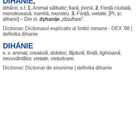
DIHÁNIE,
dihănii
,
s.f.
1.
Animal
sălbatic
;
fiară
,
jivină
.
2.
Ființă
ciudată
,
monstruoasă
;
namilă
,
monstru
.
3.
Ființă
,
vietate
. [Pl. și:
dihanii
] – Din sl.
dyhanije
„
răsuflare
”.
Dictionar: Dictionarul explicativ al limbii romane - DEX '98
|
definitia dihanie
DIHÁNIE
s. v.
animal
,
creatură
,
dobitoc
,
făptură
,
ființă
,
lighioană
,
necuvântător
,
vietate
,
viețuitoare
.
Dictionar: Dictionar de sinonime
|
definitia dihanie