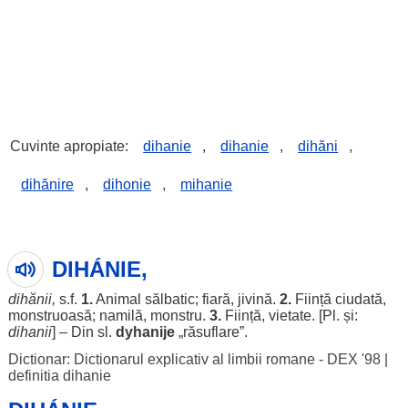
Cuvinte apropiate:
dihanie
,
dihanie
,
dihăni
,
dihănire
,
dihonie
,
mihanie
DIHÁNIE,
dihănii
,
s.f.
1.
Animal
sălbatic
;
fiară
,
jivină
.
2.
Ființă
ciudată
,
monstruoasă
;
namilă
,
monstru
.
3.
Ființă
,
vietate
. [Pl. și:
dihanii
] – Din sl.
dyhanije
„
răsuflare
”.
Dictionar: Dictionarul explicativ al limbii romane - DEX '98
|
definitia dihanie