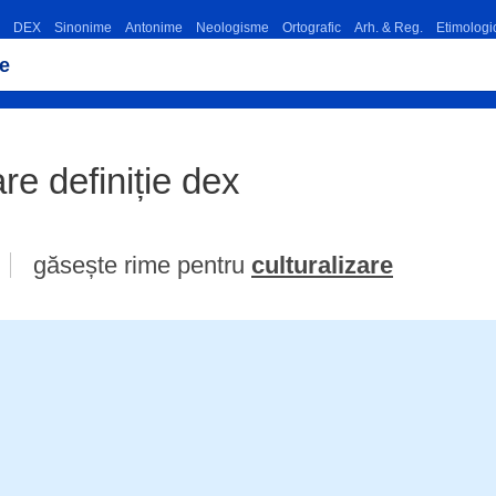
DEX
Sinonime
Antonime
Neologisme
Ortografic
Arh. & Reg.
Etimologi
are definiție dex
găsește rime pentru
culturalizare