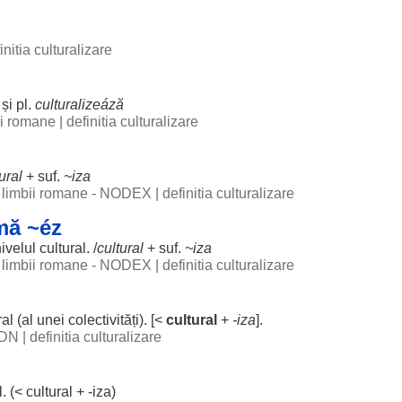
initia culturalizare
și pl.
culturalizeáză
bii romane
|
definitia culturalizare
ural
+ suf.
~
iza
al limbii romane - NODEX
|
definitia culturalizare
mă ~éz
ivelul
cultural
. /
cultural
+ suf.
~
iza
al limbii romane - NODEX
|
definitia culturalizare
ral
(al unei
colectivități
). [<
cultural
+
-
iza
].
 DN
|
definitia culturalizare
l
. (<
cultural
+ -
iza
)