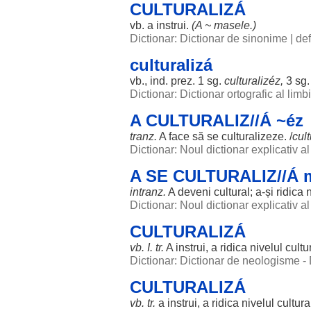
CULTURALIZÁ
vb. a
instrui
.
(A ~
masele
.)
Dictionar: Dictionar de sinonime
|
def
culturalizá
vb., ind. prez. 1 sg.
culturalizéz
,
3 sg. 
Dictionar: Dictionar ortografic al lim
A CULTURALIZ//Á ~éz
tranz.
A
face
să se
culturalizeze
. /
cult
Dictionar: Noul dictionar explicativ 
A SE CULTURALIZ//Á 
intranz.
A
deveni
cultural
; a-și
ridica
n
Dictionar: Noul dictionar explicativ 
CULTURALIZÁ
vb. I. tr.
A
instrui
, a
ridica
nivelul
cultu
Dictionar: Dictionar de neologisme -
CULTURALIZÁ
vb. tr.
a
instrui
, a
ridica
nivelul
cultura