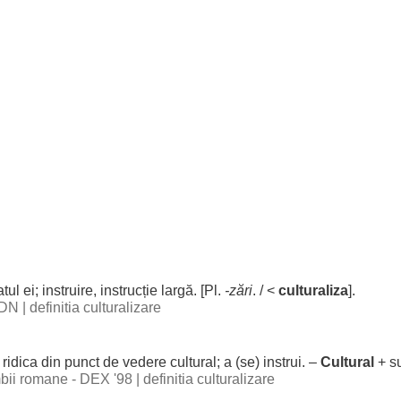
atul
ei;
instruire
,
instrucție
largă
. [Pl.
-
zări
. / <
culturaliza
].
 DN
|
definitia culturalizare
)
ridica
din
punct
de
vedere
cultural
; a (se)
instrui
. –
Cultural
+ s
imbii romane - DEX '98
|
definitia culturalizare