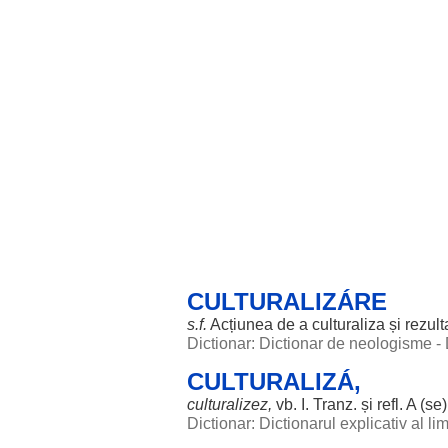
CULTURALIZÁRE
s.f.
Acțiunea
de a
culturaliza
și
rezult
Dictionar: Dictionar de neologisme -
CULTURALIZÁ,
culturalizez
,
vb. I. Tranz. și refl. A (se
Dictionar: Dictionarul explicativ al l