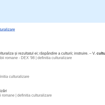
turalizare
lturaliza
și
rezultatul
ei;
răspândire
a
culturii
;
instruire
. – V.
cultu
imbii romane - DEX '98
|
definitia culturalizare
initia culturalizare
izări
bii romane
|
definitia culturalizare