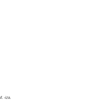
uf.
-
iza
.