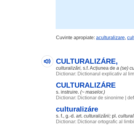
Cuvinte apropiate:
aculturalizare
,
cul
CULTURALIZÁRE,
culturalizări
,
s.f.
Acțiunea
de
a (se)
cu
Dictionar: Dictionarul explicativ al l
CULTURALIZÁRE
s.
instruire
.
(~
maselor
.)
Dictionar: Dictionar de sinonime
|
def
culturalizáre
s. f., g.-d.
art
.
culturalizării
;
pl.
cultural
Dictionar: Dictionar ortografic al lim