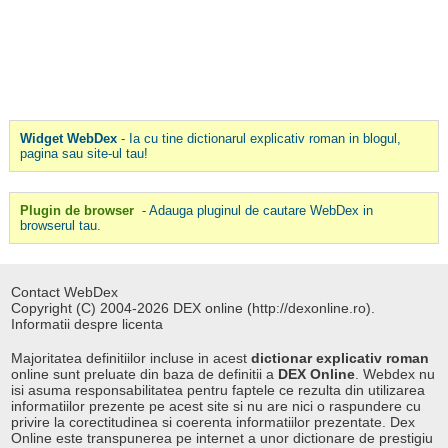
Widget WebDex
- Ia cu tine dictionarul explicativ roman in blogul,
pagina sau site-ul tau!
Plugin de browser
- Adauga pluginul de cautare WebDex in
browserul tau.
Contact WebDex
Copyright (C) 2004-2026 DEX online (http://dexonline.ro).
Informatii despre licenta
Majoritatea definitiilor incluse in acest
dictionar explicativ roman
online sunt preluate din baza de definitii a
DEX Online
. Webdex nu
isi asuma responsabilitatea pentru faptele ce rezulta din utilizarea
informatiilor prezente pe acest site si nu are nici o raspundere cu
privire la corectitudinea si coerenta informatiilor prezentate. Dex
Online este transpunerea pe internet a unor dictionare de prestigiu