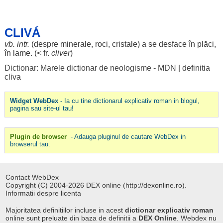
CLIVÁ
vb. intr.
(
despre
minerale
,
roci
,
cristale
) a se
desface
în
plăci
,
în
lame
. (< fr.
cliver
)
Dictionar: Marele dictionar de neologisme - MDN
|
definitia
cliva
Widget WebDex
- Ia cu tine dictionarul explicativ roman in blogul,
pagina sau site-ul tau!
Plugin de browser
- Adauga pluginul de cautare WebDex in
browserul tau.
Contact WebDex
Copyright (C) 2004-2026 DEX online (http://dexonline.ro).
Informatii despre licenta
Majoritatea definitiilor incluse in acest
dictionar explicativ roman
online sunt preluate din baza de definitii a
DEX Online
. Webdex nu