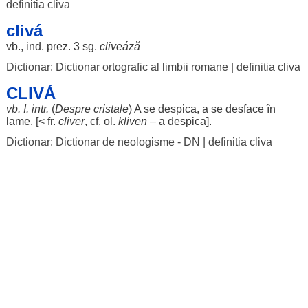
definitia cliva
clivá
vb., ind. prez. 3 sg.
cliveáză
Dictionar: Dictionar ortografic al limbii romane
|
definitia cliva
CLIVÁ
vb. I. intr.
(
Despre
cristale
) A se
despica
, a se
desface
în
lame
. [< fr.
cliver
, cf. ol.
kliven
– a
despica
].
Dictionar: Dictionar de neologisme - DN
|
definitia cliva