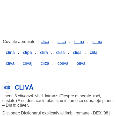
Cuvinte apropiate:
clica
,
clică
,
clima
,
climă
,
clină
,
clipă
,
cliră
,
clisă
,
clișa
,
clită
,
cliva
,
clivaj
,
cliză
,
colivă
,
olivă
CLIVÁ
,
pers
. 3
clivează
, vb. I. Intranz. (
Despre
minerale
,
roci
,
cristale
) A se
desface
în
plăci
sau în
lame
cu
suprafețe
plane
.
– Din fr.
cliver
.
Dictionar: Dictionarul explicativ al limbii romane - DEX '98
|