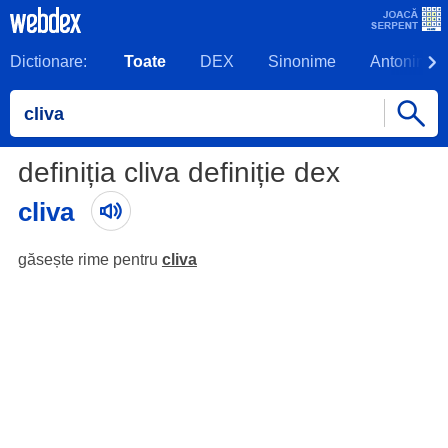
Dictionare:
Toate
DEX
Sinonime
Antonime
definiția cliva definiție dex
cliva
găsește rime pentru
cliva