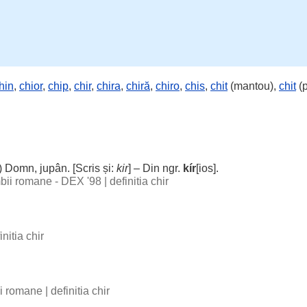
hin
,
chior
,
chip
,
chir
,
chira
,
chiră
,
chiro
,
chis
,
chit
(mantou),
chit
(p
)
Domn
,
jupân
. [
Scris
și:
kir
] – Din ngr.
kír
[ios].
imbii romane - DEX '98
|
definitia chir
initia chir
bii romane
|
definitia chir