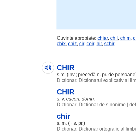
Cuvinte apropiate:
chiar
,
chil
,
chim
,
c
chix
,
chiz
,
cir
,
coir
,
hir
,
schir
CHIR
s.m. (Înv.;
precedă
n. pr. de
persoane
Dictionar: Dictionarul explicativ al l
CHIR
s. v.
cucon
,
domn
.
Dictionar: Dictionar de sinonime
|
def
chir
s. m. (+ s. pr.)
Dictionar: Dictionar ortografic al lim