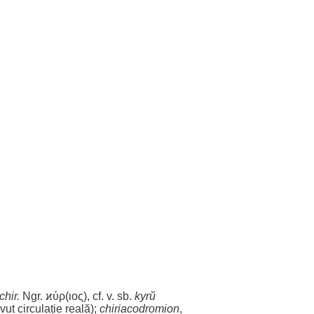
chir.
Ngr. ϰύρ(ιος), cf. v. sb.
kyrŭ
vut
circulație
reală
);
chiriacodromion
,