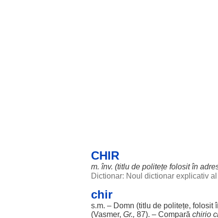
CHIR
m. înv. (
titlu
de
politețe
folosit
în
adres
Dictionar: Noul dictionar explicativ 
chir
s.m. –
Domn
(
titlu
de
politețe
,
folosit
(Vasmer,
Gr.,
87). –
Compară
chirio c