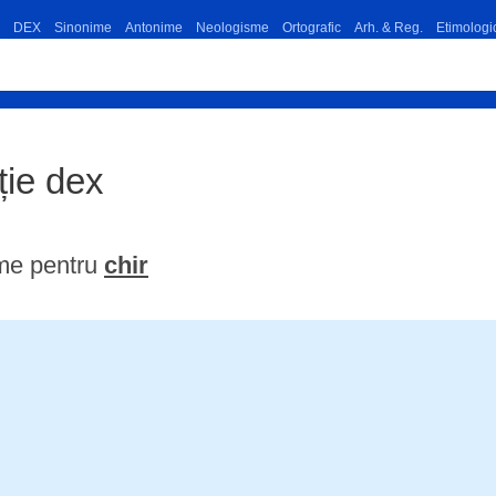
DEX
Sinonime
Antonime
Neologisme
Ortografic
Arh. & Reg.
Etimologi
iție dex
ime pentru
chir