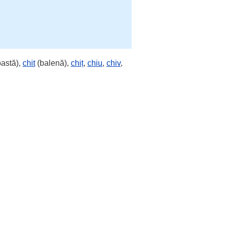
astă),
chit
(balenă),
chiț
,
chiu
,
chiv
,