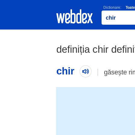
Dictionare:
Toate
definiția chir defin
chir
găsește r