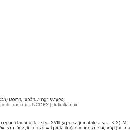
ări
)
Domn
,
jupân
. /<ngr.
kyr[ios]
al limbii romane - NODEX
|
definitia chir
în
epoca
fanarioților
,
sec
. XVIII și
prima
jumătate
a
sec
. XIX). Mr.
hir,
s.m. (înv.,
titlu
rezervat
prelaților
), din ngr. ϰύριος ϰύρ (nu a
a