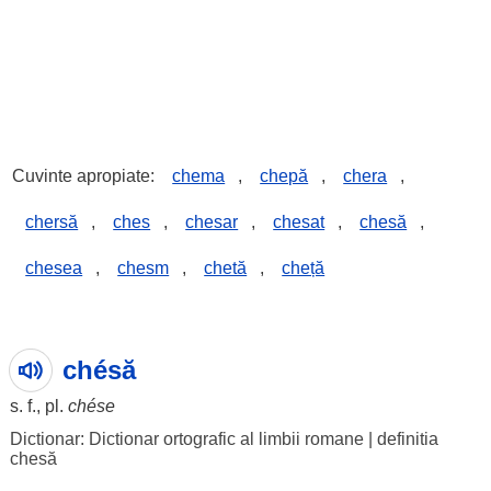
Cuvinte apropiate:
chema
,
chepă
,
chera
,
chersă
,
ches
,
chesar
,
chesat
,
chesă
,
chesea
,
chesm
,
chetă
,
cheță
chésă
s. f., pl.
chése
Dictionar: Dictionar ortografic al limbii romane
|
definitia
chesă