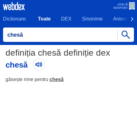
Dictionare:
Toate
DEX
Sinonime
Antonime
definiția chesă definiție dex
chesă
găsește rime pentru
chesă