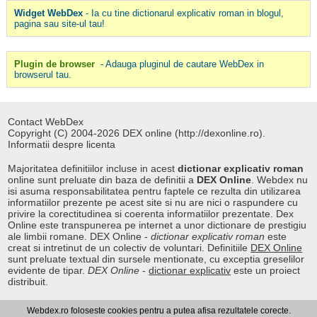
Widget WebDex
- Ia cu tine dictionarul explicativ roman in blogul,
pagina sau site-ul tau!
Plugin de browser
- Adauga pluginul de cautare WebDex in
browserul tau.
Contact WebDex
Copyright (C) 2004-2026 DEX online (http://dexonline.ro).
Informatii despre licenta
Majoritatea definitiilor incluse in acest
dictionar explicativ roman
online sunt preluate din baza de definitii a
DEX Online
. Webdex nu
isi asuma responsabilitatea pentru faptele ce rezulta din utilizarea
informatiilor prezente pe acest site si nu are nici o raspundere cu
privire la corectitudinea si coerenta informatiilor prezentate. Dex
Online este transpunerea pe internet a unor dictionare de prestigiu
ale limbii romane. DEX Online -
dictionar explicativ roman
este
creat si intretinut de un colectiv de voluntari. Definitiile
DEX Online
sunt preluate textual din sursele mentionate, cu exceptia greselilor
evidente de tipar.
DEX Online
-
dictionar explicativ
este un proiect
distribuit.
Webdex.ro foloseste cookies pentru a putea afisa rezultatele corecte.
Curs valutar
|
Kurs walut
|
Pret fier vechi