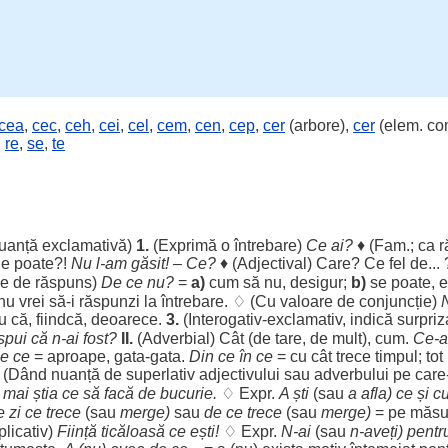
cea
,
cec
,
ceh
,
cei
,
cel
,
cem
,
cen
,
cep
,
cer
(arbore),
cer
(elem. co
,
re
,
se
,
te
uanță
exclamativă
)
1.
(
Exprimă
o
întrebare
)
Ce ai?
♦ (Fam.; ca
r
Se
poate
?!
Nu l-
am
găsit
! – Ce?
♦ (
Adjectival
) Care? Ce
fel
de...
le
de
răspuns
)
De ce nu?
=
a)
cum
să nu,
desigur
;
b)
se
poate
, 
nu
vrei
să-i
răspunzi
la
întrebare
. ♢ (Cu
valoare
de
conjuncție
)
u
că,
fiindcă
,
deoarece
.
3.
(
Interogativ
-
exclamativ
,
indică
surpriz
spui
că n-ai
fost
?
II.
(
Adverbial
) Cât (de
tare
, de
mult
),
cum
.
Ce-
a
e ce
=
aproape
,
gata
-
gata
.
Din ce în ce
= cu cât
trece
timpul
; to
 (
Dând
nuanță
de
superlativ
adjectivului
sau
adverbului
pe care
 mai
știa
ce să
facă
de
bucurie
.
♢ Expr.
A
ști
(sau
a
afla
) ce și
c
e
zi
ce
trece
(sau
merge
)
sau
de ce
trece
(sau
merge
)
= pe
măsu
plicativ
)
Ființă
ticăloasă
ce
ești
!
♢ Expr.
N-ai
(sau
n-
aveți
)
pentr