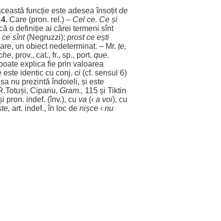
 această
funcție
este
adesea
însoțit
de
–
4.
Care (pron. rel.) –
Cel ce. Ce și
ică
o
definiție
ai
cărei
termeni
sînt
ce sînt
(Negruzzi);
prost
ce
ești
are
, un
obiect
nedeterminat
. – Mr.
țe,
che
, prov., cat., fr., sp.,
port
.
que
.
poate
explica
fie prin
valoarea
e este
identic
cu conj.
ci
(cf.
sensul
6)
sa nu
prezintă
îndoieli
, și este
R
.
Totuși
, Cipariu,
Gram
.,
115 și Tiktin
și pron. indef. (înv.), cu
va
(‹
a voi
), cu
ște
,
art
. indef., în
loc
de
nișce
‹
nu