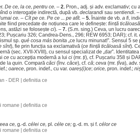
er
.
De ce, la ce,
pentru
ce.
–
2.
Pron., adj. și adv.
exclamativ
; cu
mînd o
interogație
indirectă
, după vb.
declarandi
sau
sentiendi
. 
umai
ce.
–
Cît
pe ce. Pe ce ... pe
atît
.
–
5.
Înainte
de vb.
a fi,
ind
nite
fiind
precedate
de
noțiunea
care
le
definește:
ființă
ticăloasă
ens
,
astăzi
se
folosește
ci
). –
7.
(S.m.
sing
.) Ceva, un
lucru
oarec
 123; Pușcariu 326;
Candrea
-
Dens
., 296; REW 6953;
DAR
); cf. it.
dismul sp.
qué
cosa
más
bonita
„ce
lucru
minunat
!”.
Sensul
5 se
 sînt
), fie prin
funcția
sa
exclamativă
(
ce
ființă
ticăloasă
sînt
). C
ernă
(
sec
. XVII-XVIII), cu
sensul
specializat
de „
dar
”.
Identitatea
ui
ce
cu
accepția
modernă
a lui
ci
(mr.
ți
), cf. Pușcariu 358 și
DA
 de la
quin.
Compară
căci
(înv.
căce
), cf.
că
;
ceva
(mr.
țîva
), adv. 
def.;
oarece
, pron. indef., cu var.
oareș(i)ce
;
orice
,
pron. indef.;
ni
man - DER
|
definitia ce
bii romane
|
definitia ce
eea ce,
g.-d.
célei
ce,
pl.
céle
ce;
g.-d. m. și f.
célor ce
bii romane
|
definitia ce