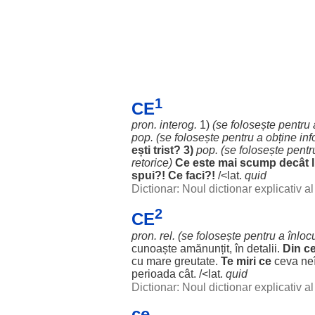
1
CE
pron. interog.
1)
(se
folosește
pentru
pop. (se
folosește
pentru
a
obține
inf
ești
trist
? 3)
pop. (se
folosește
pentr
retorice
)
Ce este mai
scump
decât
spui
?! Ce
faci
?!
/<lat.
quid
Dictionar: Noul dictionar explicativ 
2
CE
pron. rel. (se
folosește
pentru
a
înloc
cunoaște
amănunțit
, în
detalii
.
Din ce
cu
mare
greutate
.
Te
miri
ce
ceva
ne
perioada
cât. /<lat.
quid
Dictionar: Noul dictionar explicativ 
ce