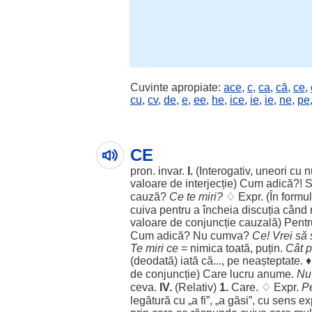
Cuvinte apropiate:
ace
,
c
,
ca
,
că
,
ce
,
cu
,
cv
,
de
,
e
,
ee
,
he
,
ice
,
ie
,
ie
,
ne
,
pe
CE
pron.
invar
.
I.
(
Interogativ
,
uneori
cu
n
valoare
de
interjecție
)
Cum
adică
?! 
cauză
?
Ce te
miri
?
♢ Expr. (În
formu
cuiva
pentru
a
încheia
discuția
când
valoare
de
conjuncție
cauzală
)
Pentr
Cum
adică
? Nu
cumva
?
Ce!
Vrei
să
Te
miri
ce
=
nimica
toată
,
puțin
.
Cât p
(
deodată
)
iată
că..., pe
neașteptate
. ♦
de
conjuncție
) Care
lucru
anume
.
Nu
ceva.
IV
.
(
Relativ
)
1.
Care. ♢ Expr.
P
legătură
cu „a fi”, „a
găsi
”, cu
sens
ex