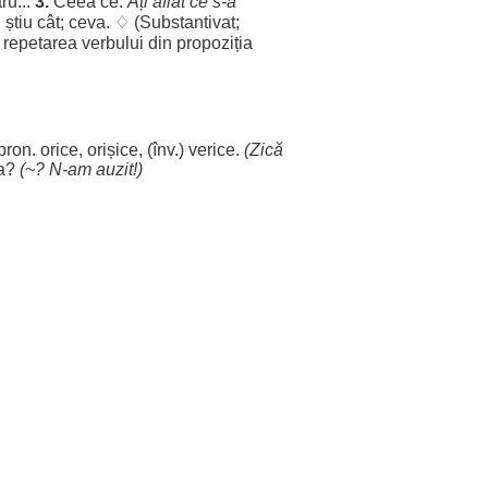
tru
...
3.
Ceea ce.
Ați
aflat
ce s-a
u
știu
cât; ceva. ♢ (
Substantivat
;
u
repetarea
verbului
din
propoziția
pron.
orice
,
orișice
, (înv.)
verice
.
(
Zică
a
?
(~? N-
am
auzit
!)