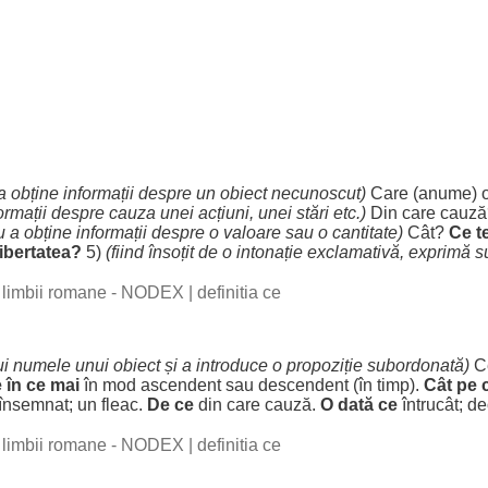
a
obține
informații
despre
un
obiect
necunoscut
)
Care (
anume
)
ormații
despre
cauza
unei
acțiuni
, unei
stări
etc.)
Din care
cauză
u
a
obține
informații
despre
o
valoare
sau o
cantitate
)
Cât?
Ce t
libertatea
?
5)
(
fiind
însoțit
de o
intonație
exclamativă
,
exprimă
s
al limbii romane - NODEX
|
definitia ce
ui
numele
unui
obiect
și a
introduce
o
propoziție
subordonată
)
C
 în ce mai
în
mod
ascendent
sau
descendent
(în
timp
).
Cât pe 
însemnat
; un
fleac
.
De ce
din care
cauză
.
O dată ce
întrucât
;
de
al limbii romane - NODEX
|
definitia ce