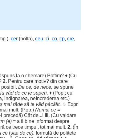
mp.),
cer
(boltă),
ceu
,
ci
,
co
,
cp
,
cre
,
ăspuns
la o
chemare
)
Poftim
? ♦ (Cu
 ?
2.
Pentru
care
motiv
? din care
e
posibil
.
De ce, de
nece
,
se
spune
Nu
văd
de ce te
superi
.
♦ (Pop.; cu
a
,
indignarea
,
neîncrederea
etc.)
ș
mai
râde
să te
văd
păcălit
.
♢ Expr.
t mai
mult
. (Pop.)
Numai
ce
=
-l
precedă
) Cât de...!
III.
(Cu
valoare
um
(e)
= a fi
bine
informat
despre
ră
ce
trece
timpul
, tot mai
mult
.
2.
(În
u
ce
(sau
de ce),
formulă
de
politețe