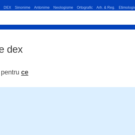
DEX
Sinonime
Antonime
Neologisme
Ortografic
Arh. & Reg.
Etimologi
ie dex
 pentru
ce