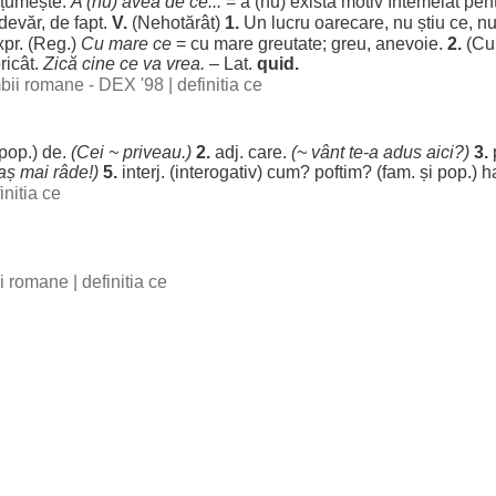
țumește
.
A (nu) avea de ce...
= a (nu)
exista
motiv
întemeiat
pen
devăr
, de
fapt
.
V.
(
Nehotărât
)
1.
Un
lucru
oarecare
, nu
știu
ce, n
pr. (
Reg
.)
Cu
mare
ce
= cu
mare
greutate
;
greu
,
anevoie
.
2.
(C
ricât
.
Zică
cine
ce va
vrea
.
– Lat.
quid.
imbii romane - DEX '98
|
definitia ce
(pop.) de.
(Cei ~
priveau
.)
2.
adj. care.
(~
vânt
te-a
adus
aici
?)
3.
aș
mai
râde
!)
5.
interj. (
interogativ
)
cum
?
poftim
? (fam. și pop.)
h
initia ce
bii romane
|
definitia ce