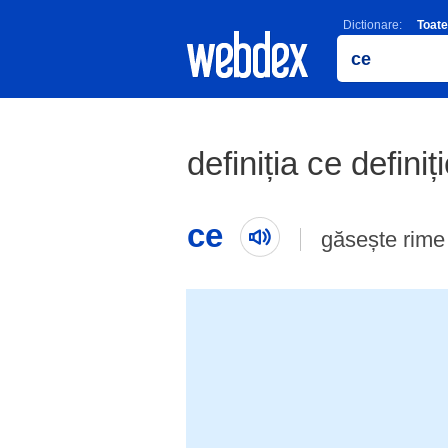
Dictionare:
Toate
definiția ce definiț
ce
găsește rime