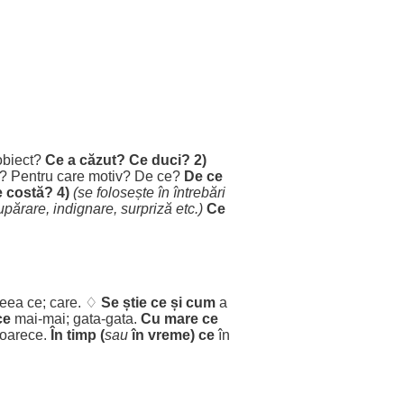
obiect
?
Ce a
căzut
? Ce
duci
? 2)
?
Pentru
care
motiv
? De ce?
De ce
e
costă
? 4)
(se
folosește
în
întrebări
upărare
,
indignare
,
surpriză
etc.)
Ce
eea ce; care. ♢
Se
știe
ce și
cum
a
ce
mai-mai;
gata
-
gata
.
Cu
mare
ce
oarece
.
În
timp
(
sau
în
vreme
) ce
în