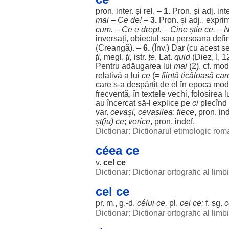
pron.
inter
. și rel. –
1.
Pron. și adj.
int
mai
–
Ce de!
–
3.
Pron. și adj., expri
cum
.
–
Ce e
drept
.
–
Cine
știe
ce.
–
N
inversați
,
obiectul
sau
persoana
defi
(
Creangă
). –
6.
(Înv.)
Dar
(cu acest
s
ți,
megl.
ți,
istr.
țe
. Lat.
quid
(
Diez
, I,
Pentru
adăugarea
lui
mai
(2), cf. mo
relativă
a lui
ce
(=
ființă
ticăloasă
care
care s-a
despărțit
de el în
epoca
mod
frecventă
, în
textele
vechi
,
folosirea
l
au
încercat
să-l
explice
pe
ci
plecînd
var.
cevași
,
cevașilea
;
fiece
, pron. in
șt
(
iu
) ce
;
verice
, pron. indef.
Dictionar: Dictionarul etimologic ro
céea ce
v.
cel ce
Dictionar: Dictionar ortografic al lim
cel ce
pr. m., g.-d.
célui ce,
pl.
cei ce;
f. sg.
c
Dictionar: Dictionar ortografic al lim