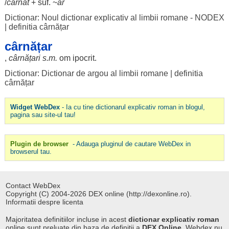
/
cârnat
+ suf. ~
ar
Dictionar: Noul dictionar explicativ al limbii romane - NODEX
|
definitia cârnățar
cârnățar
,
cârnățari
s.m.
om
ipocrit
.
Dictionar: Dictionar de argou al limbii romane
|
definitia
cârnățar
Widget WebDex
- Ia cu tine dictionarul explicativ roman in blogul,
pagina sau site-ul tau!
Plugin de browser
- Adauga pluginul de cautare WebDex in
browserul tau.
Contact WebDex
Copyright (C) 2004-2026 DEX online (http://dexonline.ro).
Informatii despre licenta
Majoritatea definitiilor incluse in acest
dictionar explicativ roman
online sunt preluate din baza de definitii a
DEX Online
. Webdex nu