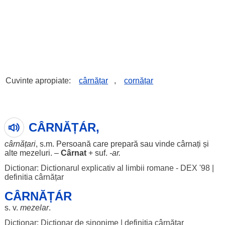
Cuvinte apropiate:
cârnățar
,
cornățar
CÂRNĂȚÁR,
cârnățari
, s.m.
Persoană
care
prepară
sau
vinde
cârnați
și
alte
mezeluri
. –
Cârnat
+ suf.
-
ar
.
Dictionar: Dictionarul explicativ al limbii romane - DEX '98
|
definitia cârnățar
CÂRNĂȚÁR
s. v.
mezelar
.
Dictionar: Dictionar de sinonime
|
definitia cârnățar