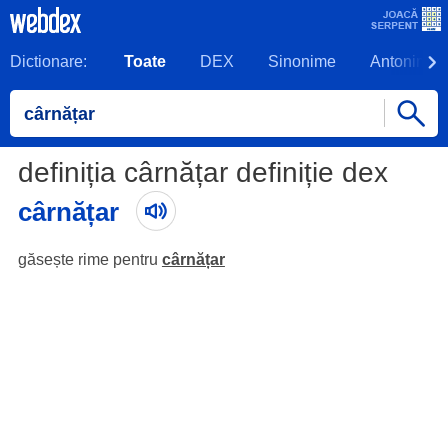
Dictionare:
Toate
DEX
Sinonime
Antonime
definiția cârnățar definiție dex
cârnățar
găsește rime pentru
cârnățar