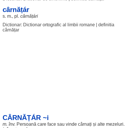
cârnățár
s. m., pl.
cârnățári
Dictionar: Dictionar ortografic al limbii romane
|
definitia
cârnățar
CÂRNĂȚÁR ~i
m. înv.
Persoană
care
face
sau
vinde
cârnați
și alte
mezeluri
.