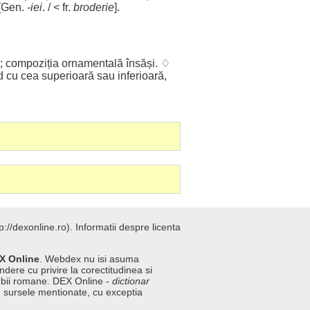
[
Gen
.
-
iei
. / < fr.
broderie
].
;
compoziția
ornamentală
însăși
. ♢
d
cu
cea
superioară
sau
inferioară
,
://dexonline.ro).
Informatii despre licenta
X Online
. Webdex nu isi asuma
ndere cu privire la corectitudinea si
imbii romane. DEX Online -
dictionar
n sursele mentionate, cu exceptia