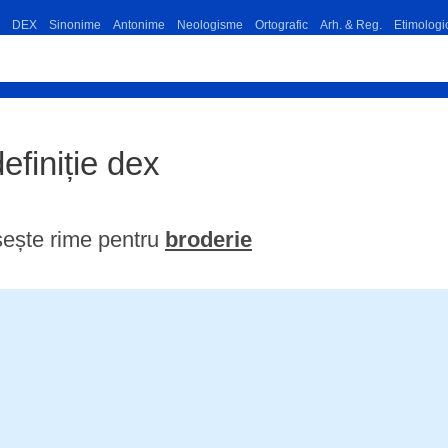
DEX
Sinonime
Antonime
Neologisme
Ortografic
Arh. & Reg.
Etimologi
definiție dex
ește rime pentru
broderie