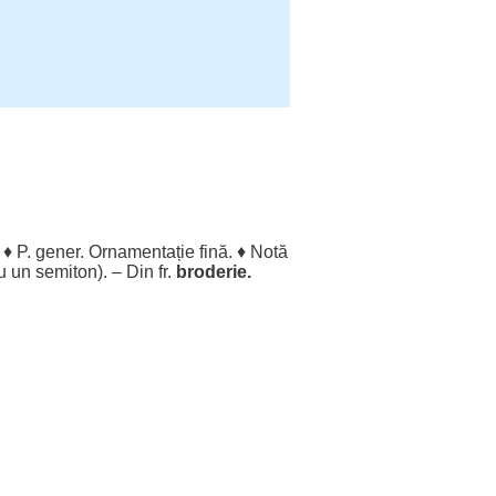
. ♦ P. gener.
Ornamentație
fină
. ♦
Notă
u un
semiton
). – Din fr.
broderie.