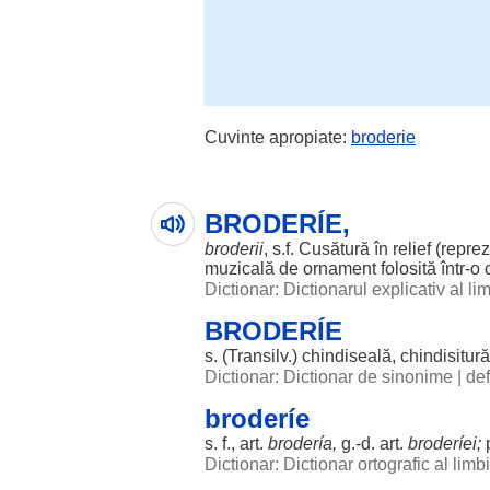
Cuvinte apropiate:
broderie
BRODERÍE,
broderii
, s.f.
Cusătură
în
relief
(
repre
muzicală
de
ornament
folosită
într-o
Dictionar: Dictionarul explicativ al l
BRODERÍE
s. (Transilv.)
chindiseală
,
chindisitură
Dictionar: Dictionar de sinonime
|
def
broderíe
s. f.,
art
.
brodería
,
g.-d.
art
.
broderíei
;
Dictionar: Dictionar ortografic al lim