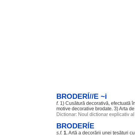
BRODERÍ//E ~i
f.
1)
Cusătură
decorativă
,
efectuată
î
motive
decorative
brodate
. 3)
Arta
de
Dictionar: Noul dictionar explicativ 
BRODERÍE
s.f.
1.
Artă
a
decorării
unei
țesături
c