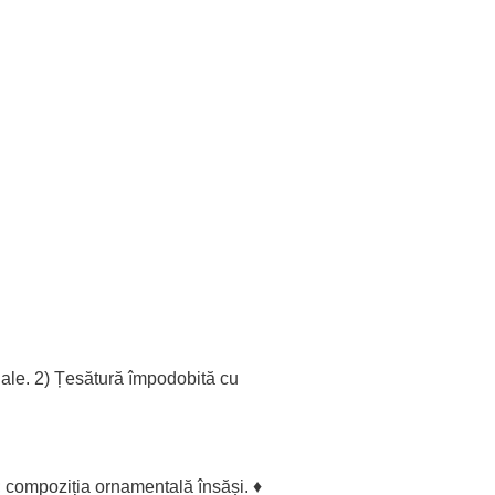
iale
. 2)
Țesătură
împodobită
cu
;
compoziția
ornamentală
însăși
. ♦