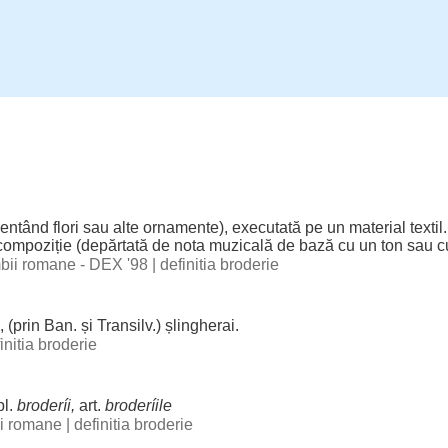
zentând
flori
sau alte
ornamente
),
executată
pe un
material
textil
compoziție
(
depărtată
de
nota
muzicală
de
bază
cu un
ton
sau c
imbii romane - DEX '98
|
definitia broderie
, (prin
Ban
. și Transilv.)
șlingherai
.
initia broderie
pl.
broderíi
,
art
.
broderíile
bii romane
|
definitia broderie