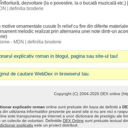
)
Înfloritură
,
dezvoltare
(la o
povestire
, la o
bucată
muzicală
etc.) 
 DN
|
definitia broderie
u
motive
ornamentale
cusute
în
relief
cu
fire
din
diferite
materiale
rnament
melodic
realizat
prin
alternarea
unei
note
dintr-un
acor
rie
)
ogisme - MDN
|
definitia broderie
ionarul explicativ roman in blogul, pagina sau site-ul tau!
ginul de cautare WebDex in browserul tau.
Copyright (C) 2004-2026 DEX online (http
tionar explicativ roman
online sunt preluate din baza de definitii a
DE
 din utilizarea informatiilor prezente pe acest site si nu are nici o raspu
line este transpunerea pe internet a unor dictionare de prestigiu ale l
 un colectiv de voluntari. Definitiile
DEX Online
sunt preluate textual di
dictionar explicativ
este un proiect distribuit.