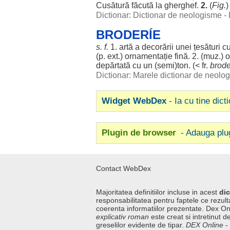
Cusătură
făcută
la
gherghef
.
2.
(
Fig.
Dictionar: Dictionar de neologisme -
BRODERÍE
s. f.
1.
artă
a
decorării
unei
țesături
c
(p. ext.)
ornamentație
fină
. 2. (muz.)
o
depărtată
cu un (
semi
)
ton
. (< fr.
brode
Dictionar: Marele dictionar de neol
Widget WebDex
- Ia cu tine dict
Plugin de browser
- Adauga plu
Contact WebDex
Majoritatea definitiilor incluse in acest
dic
responsabilitatea pentru faptele ce rezulta
coerenta informatiilor prezentate. Dex On
explicativ roman
este creat si intretinut de
greselilor evidente de tipar.
DEX Online
-