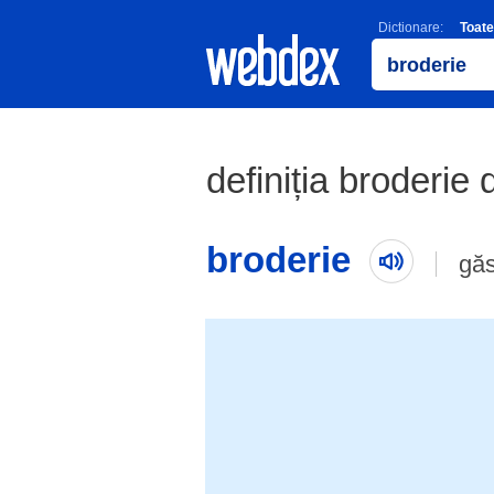
Dictionare:
Toate
definiția broderie 
broderie
găs