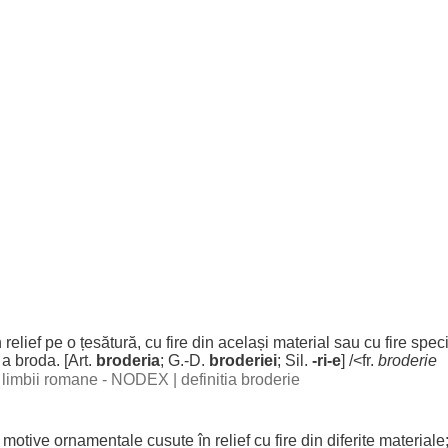
n
relief
pe o
țesătură
, cu
fire
din
același
material
sau cu
fire
spec
 a
broda
. [
Art
.
broderia
; G.-D.
broderiei
;
Sil
.
-ri-e
] /<fr.
broderie
al limbii romane - NODEX
|
definitia broderie
u
motive
ornamentale
cusute
în
relief
cu
fire
din
diferite
materiale