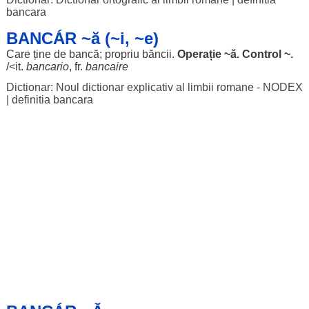
bancara
BANCÁR ~ă (~i, ~e)
Care ține de
bancă
;
propriu
băncii
.
Operație
~
ă
.
Control
~.
/<it.
bancario
, fr.
bancaire
Dictionar: Noul dictionar explicativ al limbii romane - NODEX
|
definitia bancara