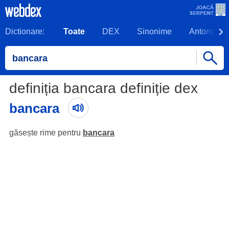
Dictionare:
Toate
DEX
Sinonime
Antonime
definiția bancara definiție dex
bancara
găsește rime pentru
bancara