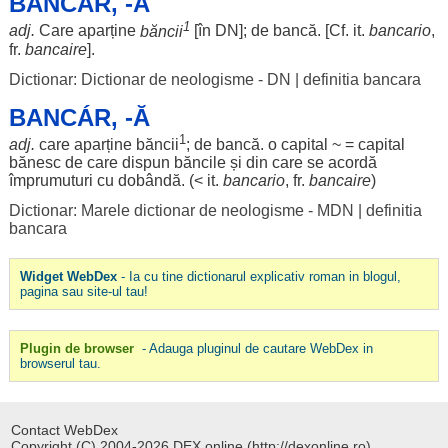
BANCÁR, -Ă
1
adj.
Care
aparține
băncii
[în DN]; de
bancă
. [Cf. it.
bancario
,
fr.
bancaire
].
Dictionar: Dictionar de neologisme - DN
|
definitia bancara
BANCÁR, -Ă
1
adj.
care
aparține
băncii
; de
bancă
. o
capital
~ =
capital
bănesc
de care
dispun
băncile
și din care se
acordă
împrumuturi
cu
dobândă
. (< it.
bancario
, fr.
bancaire
)
Dictionar: Marele dictionar de neologisme - MDN
|
definitia
bancara
Widget WebDex
- Ia cu tine dictionarul explicativ roman in blogul,
pagina sau site-ul tau!
Plugin de browser
- Adauga pluginul de cautare WebDex in
browserul tau.
Contact WebDex
Copyright (C) 2004-2026 DEX online (http://dexonline.ro).