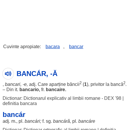
Cuvinte apropiate:
bacara
,
bancar
BANCÁR, -Ă
2
2
,
bancari
, -e,
adj. Care
aparține
băncii
(
1
),
privitor
la
bancă
.
– Din it.
bancario,
fr.
bancaire.
Dictionar: Dictionarul explicativ al limbii romane - DEX '98
|
definitia bancara
bancár
adj. m., pl.
bancári
;
f. sg.
bancáră,
pl.
bancáre
Dictionar: Dictionar ortografic al limbii romane
|
definitia