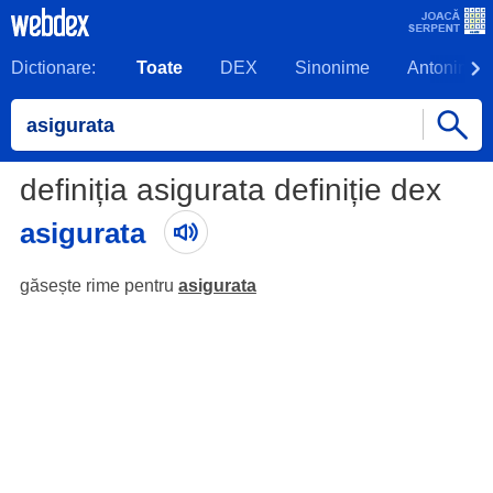
Dictionare:
Toate
DEX
Sinonime
Antonime
definiția asigurata definiție dex
asigurata
găsește rime pentru
asigurata