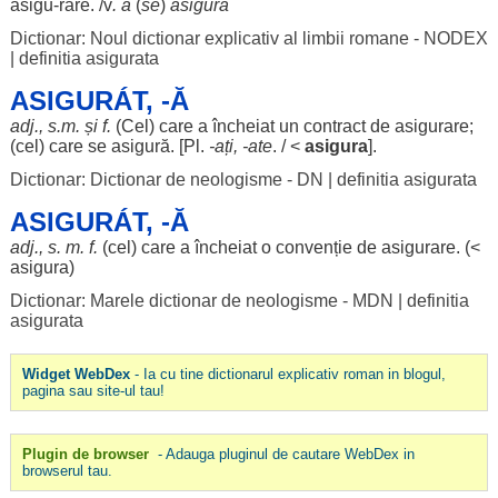
asigu-
rare
. /v
. a
(
se
)
asigura
Dictionar: Noul dictionar explicativ al limbii romane - NODEX
|
definitia asigurata
ASIGURÁT, -Ă
adj., s.m. și f.
(Cel) care a
încheiat
un
contract
de
asigurare
;
(cel) care se
asigură
. [Pl.
-
ați
, -
ate
. / <
asigura
].
Dictionar: Dictionar de neologisme - DN
|
definitia asigurata
ASIGURÁT, -Ă
adj., s. m. f.
(cel) care a
încheiat
o
convenție
de
asigurare
. (<
asigura
)
Dictionar: Marele dictionar de neologisme - MDN
|
definitia
asigurata
Widget WebDex
- Ia cu tine dictionarul explicativ roman in blogul,
pagina sau site-ul tau!
Plugin de browser
- Adauga pluginul de cautare WebDex in
browserul tau.