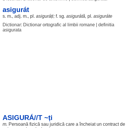
asigurát
s. m., adj. m., pl.
asiguráți
;
f. sg.
asigurátă,
pl.
asiguráte
Dictionar: Dictionar ortografic al limbii romane
|
definitia
asigurata
ASIGURÁ//T ~ți
m.
Persoană
fizică
sau
juridică
care a
încheiat
un
contract
de