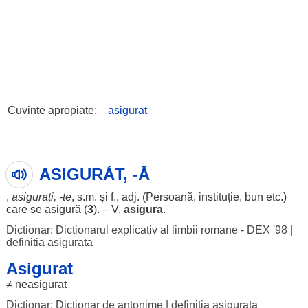
Cuvinte apropiate:
asigurat
ASIGURÁT, -Ă
,
asigurați
, -te
, s.m. și f., adj. (
Persoană
,
instituție
,
bun
etc.)
care se
asigură
(
3
). – V.
asigura
.
Dictionar: Dictionarul explicativ al limbii romane - DEX '98
|
definitia asigurata
Asigurat
≠
neasigurat
Dictionar: Dictionar de antonime
|
definitia asigurata