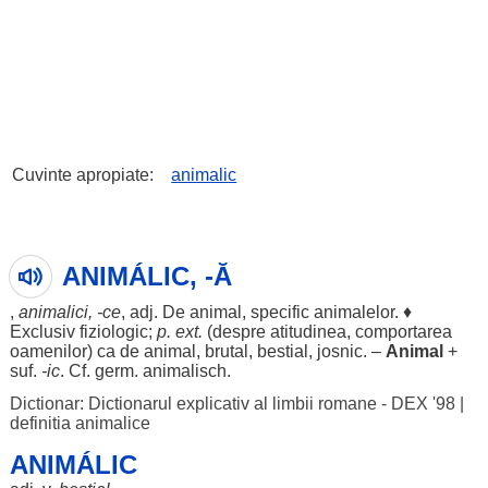
Cuvinte apropiate:
animalic
ANIMÁLIC, -Ă
,
animalici
, -ce
, adj. De
animal
,
specific
animalelor
. ♦
Exclusiv
fiziologic
;
p. ext.
(
despre
atitudinea
,
comportarea
oamenilor
) ca de
animal
,
brutal
,
bestial
,
josnic
. –
Animal
+
suf.
-
ic
. Cf. germ.
animalisch
.
Dictionar: Dictionarul explicativ al limbii romane - DEX '98
|
definitia animalice
ANIMÁLIC