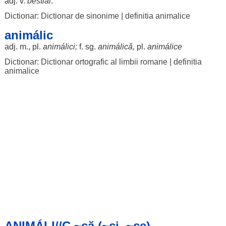
adj. v.
bestial
.
Dictionar: Dictionar de sinonime
|
definitia animalice
animálic
adj. m., pl.
animálici
;
f. sg.
animálică
,
pl.
animálice
Dictionar: Dictionar ortografic al limbii romane
|
definitia
animalice
ANIMÁLI//C ~că (~ci, ~ce)