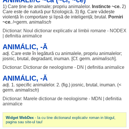
1) Care ține de
animale
;
propriu
animalelor
.
Instincte
~ce.
2)
Care este de
natură
pur
fiziologică
. 3)
fig.
Care
vădește
violență
în
comportare
și
lipsă
de
inteligență
;
brutal
.
Porniri
~ce.
/<germ.
animalisch
Dictionar: Noul dictionar explicativ al limbii romane - NODEX
|
definitia animalice
ANIMÁLIC, -Ă
adj.
Care este în
legătură
cu
animalele
,
propriu
animalelor
;
josnic
,
brutal
,
degradant
,
inuman
. [Cf. germ.
animalisch
].
Dictionar: Dictionar de neologisme - DN
|
definitia animalice
ANIMÁLIC, -Ă
adj.
1.
specific
animalelor
. 2. (fig.)
josnic
,
brutal
,
inuman
. (<
germ.
animalisch
)
Dictionar: Marele dictionar de neologisme - MDN
|
definitia
animalice
Widget WebDex
- Ia cu tine dictionarul explicativ roman in blogul,
pagina sau site-ul tau!