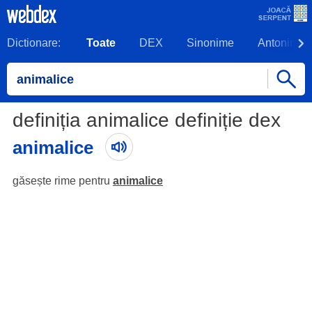
Dictionare:
Toate
DEX
Sinonime
Antonime
definiția animalice definiție dex
animalice
găsește rime pentru
animalice