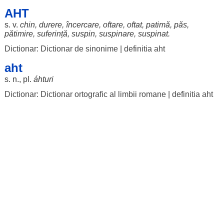
AHT
s. v.
chin
,
durere
,
încercare
,
oftare
,
oftat
,
patimă
,
păs
,
pătimire
,
suferință
,
suspin
,
suspinare
,
suspinat
.
Dictionar: Dictionar de sinonime
|
definitia aht
aht
s. n., pl.
áhturi
Dictionar: Dictionar ortografic al limbii romane
|
definitia aht