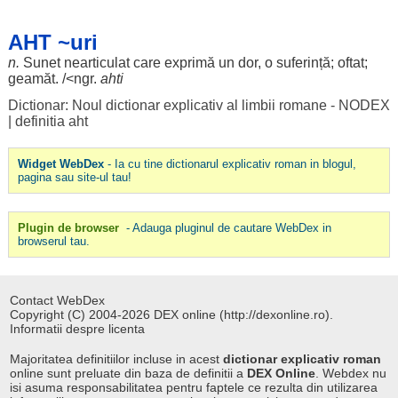
AHT ~uri
n.
Sunet
nearticulat
care
exprimă
un
dor
, o
suferință
;
oftat
;
geamăt
. /<ngr.
ahti
Dictionar: Noul dictionar explicativ al limbii romane - NODEX
|
definitia aht
Widget WebDex
- Ia cu tine dictionarul explicativ roman in blogul,
pagina sau site-ul tau!
Plugin de browser
- Adauga pluginul de cautare WebDex in
browserul tau.
Contact WebDex
Copyright (C) 2004-2026 DEX online (http://dexonline.ro).
Informatii despre licenta
Majoritatea definitiilor incluse in acest
dictionar explicativ roman
online sunt preluate din baza de definitii a
DEX Online
. Webdex nu
isi asuma responsabilitatea pentru faptele ce rezulta din utilizarea