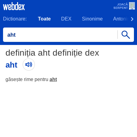
Dictionare:
Toate
DEX
Sinonime
Antonime
definiția aht definiție dex
aht
găsește rime pentru
aht