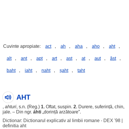
Cuvinte apropiate:
act
,
ah
,
aha
,
aho
,
aht
,
alt
,
ant
,
apt
,
art
,
ast
,
at
,
aut
,
ăst
,
baht
,
iaht
,
naht
,
șaht
,
taht
AHT
,
ahturi
, s.n. (
Reg
.)
1.
Oftat
,
suspin
.
2.
Durere
,
suferință
,
chin
,
jale
. – Din ngr.
áhti
„
dorință
arzătoare
”.
Dictionar: Dictionarul explicativ al limbii romane - DEX '98
|
definitia aht