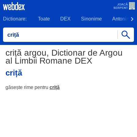
Dictionare:
Toate
DEX
Sinonime
Antonime
criță argou, Dictionar de Argou
al Limbii Romane DEX
criță
găsește rime pentru
criță