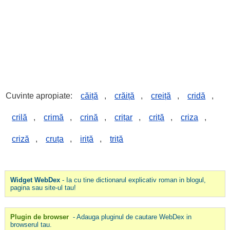
Cuvinte apropiate:
căiță
,
crăiță
,
creiță
,
cridă
,
crilă
,
crimă
,
crină
,
crițar
,
criță
,
criza
,
criză
,
cruța
,
iriță
,
triță
Widget WebDex
- Ia cu tine dictionarul explicativ roman in blogul,
pagina sau site-ul tau!
Plugin de browser
- Adauga pluginul de cautare WebDex in
browserul tau.