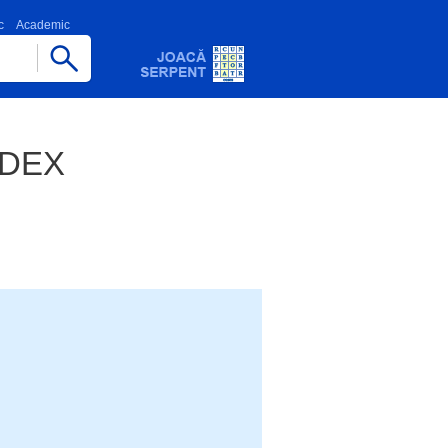
c
Academic
e DEX