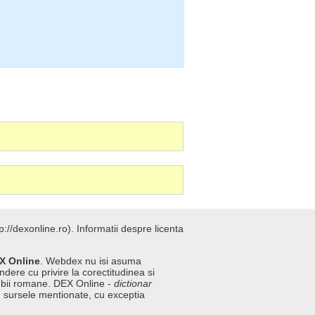
://dexonline.ro).
Informatii despre licenta
X Online
. Webdex nu isi asuma
ndere cu privire la corectitudinea si
imbii romane. DEX Online -
dictionar
n sursele mentionate, cu exceptia