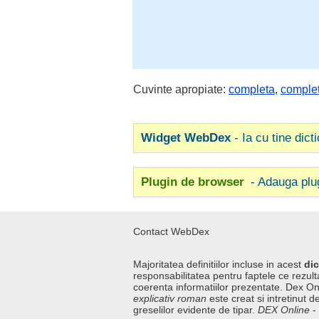
Cuvinte apropiate:
completa
,
comple
Widget WebDex
- Ia cu tine dict
Plugin de browser
- Adauga plu
Contact WebDex
Majoritatea definitiilor incluse in acest
dic
responsabilitatea pentru faptele ce rezulta
coerenta informatiilor prezentate. Dex On
explicativ roman
este creat si intretinut de
greselilor evidente de tipar.
DEX Online
-