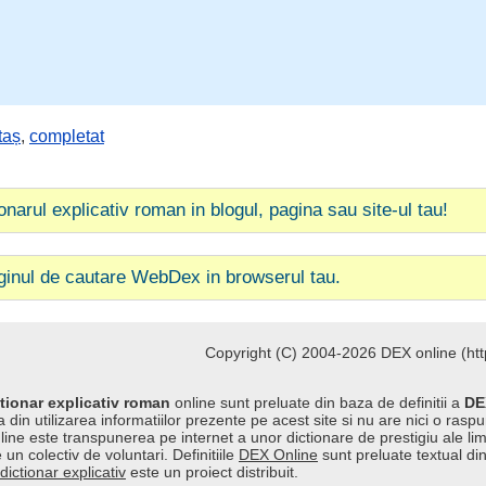
taș
,
completat
ionarul explicativ roman in blogul, pagina sau site-ul tau!
ginul de cautare WebDex in browserul tau.
Copyright (C) 2004-2026 DEX online (http
tionar explicativ roman
online sunt preluate din baza de definitii a
DE
 din utilizarea informatiilor prezente pe acest site si nu are nici o raspu
line este transpunerea pe internet a unor dictionare de prestigiu ale l
 un colectiv de voluntari. Definitiile
DEX Online
sunt preluate textual di
dictionar explicativ
este un proiect distribuit.