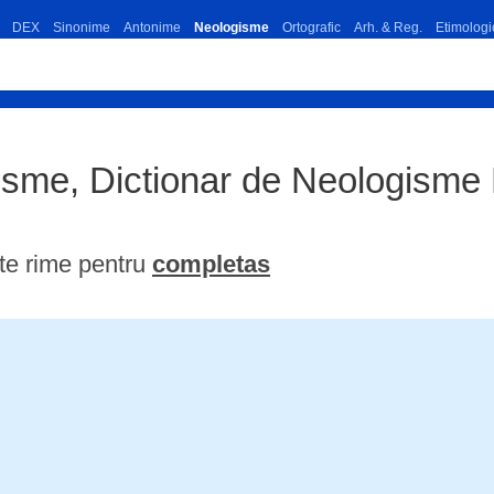
DEX
Sinonime
Antonime
Neologisme
Ortografic
Arh. & Reg.
Etimologi
isme, Dictionar de Neologism
te rime pentru
completas