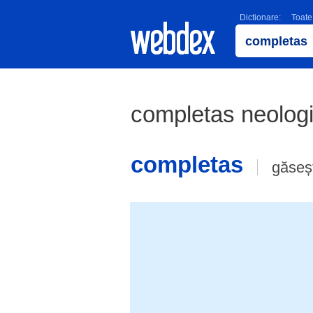
Dictionare:
Toate
completas neolog
completas
găseș