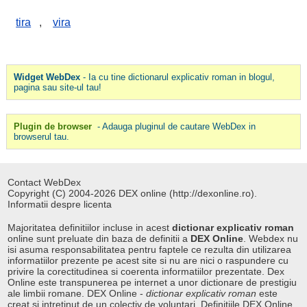
tira
,
vira
Widget WebDex
- Ia cu tine dictionarul explicativ roman in blogul,
pagina sau site-ul tau!
Plugin de browser
- Adauga pluginul de cautare WebDex in
browserul tau.
Contact WebDex
Copyright (C) 2004-2026 DEX online (http://dexonline.ro).
Informatii despre licenta
Majoritatea definitiilor incluse in acest
dictionar explicativ roman
online sunt preluate din baza de definitii a
DEX Online
. Webdex nu
isi asuma responsabilitatea pentru faptele ce rezulta din utilizarea
informatiilor prezente pe acest site si nu are nici o raspundere cu
privire la corectitudinea si coerenta informatiilor prezentate. Dex
Online este transpunerea pe internet a unor dictionare de prestigiu
ale limbii romane. DEX Online -
dictionar explicativ roman
este
creat si intretinut de un colectiv de voluntari. Definitiile
DEX Online