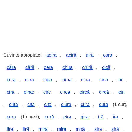
Cuvinte apropiate:
acira
,
aciră
,
aira
,
cara
,
căra
,
câră
,
cera
,
chira
,
chiră
,
cică
,
cifra
,
cifră
,
cigă
,
cimă
,
cina
,
cină
,
cir
,
cira
,
cirac
,
circ
,
circa
,
circă
,
circă
,
ciri
,
cirtă
,
cita
,
cită
,
ciura
,
cliră
,
cura
(1 cur),
cura
(1 curez),
cură
,
eira
,
gira
,
iră
,
îra
,
lira
,
liră
,
mira
,
mira
,
miră
,
sira
,
șiră
,