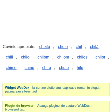
Cuvinte apropiate:
cheilo
,
chelo
,
chil
,
chilă
,
chili
,
chilo
,
chilom
,
chilom
,
chilos
,
chilot
,
chimo
,
chino
,
chiro
,
chulo
,
hilo
Widget WebDex
- Ia cu tine dictionarul explicativ roman in blogul,
pagina sau site-ul tau!
Plugin de browser
- Adauga pluginul de cautare WebDex in
browserul tau.