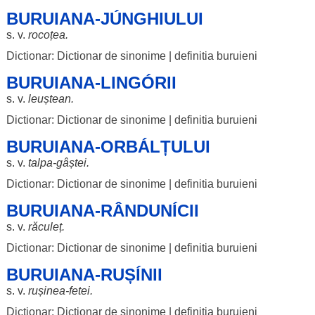
BURUIANA-JÚNGHIULUI
s. v.
rocoțea
.
Dictionar: Dictionar de sinonime
|
definitia buruieni
BURUIANA-LINGÓRII
s. v.
leuștean
.
Dictionar: Dictionar de sinonime
|
definitia buruieni
BURUIANA-ORBÁLȚULUI
s. v.
talpa
-
gâștei
.
Dictionar: Dictionar de sinonime
|
definitia buruieni
BURUIANA-RÂNDUNÍCII
s. v.
răculeț
.
Dictionar: Dictionar de sinonime
|
definitia buruieni
BURUIANA-RUȘÍNII
s. v.
rușinea
-
fetei
.
Dictionar: Dictionar de sinonime
|
definitia buruieni