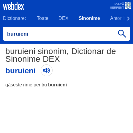
Dictionare:
Toate
DEX
Sinonime
Antonime
buruieni sinonim, Dictionar de
Sinonime DEX
buruieni
găsește rime pentru
buruieni