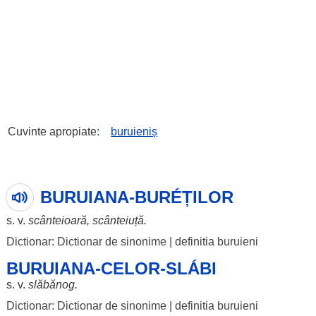
Cuvinte apropiate:
buruieniș
BURUIANA-BURÉȚILOR
s. v.
scânteioară
,
scânteiuță
.
Dictionar: Dictionar de sinonime
|
definitia buruieni
BURUIANA-CELOR-SLÁBI
s. v.
slăbănog
.
Dictionar: Dictionar de sinonime
|
definitia buruieni