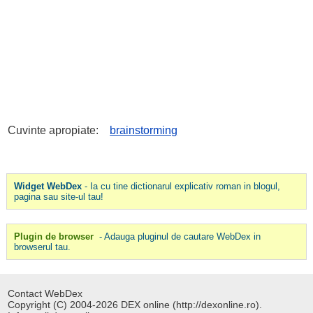
Cuvinte apropiate:
brainstorming
Widget WebDex
- Ia cu tine dictionarul explicativ roman in blogul,
pagina sau site-ul tau!
Plugin de browser
- Adauga pluginul de cautare WebDex in
browserul tau.
Contact WebDex
Copyright (C) 2004-2026 DEX online (http://dexonline.ro).