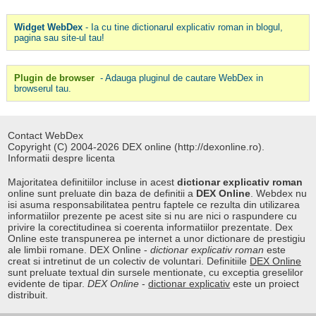
Widget WebDex
- Ia cu tine dictionarul explicativ roman in blogul,
pagina sau site-ul tau!
Plugin de browser
- Adauga pluginul de cautare WebDex in
browserul tau.
Contact WebDex
Copyright (C) 2004-2026 DEX online (http://dexonline.ro).
Informatii despre licenta
Majoritatea definitiilor incluse in acest
dictionar explicativ roman
online sunt preluate din baza de definitii a
DEX Online
. Webdex nu
isi asuma responsabilitatea pentru faptele ce rezulta din utilizarea
informatiilor prezente pe acest site si nu are nici o raspundere cu
privire la corectitudinea si coerenta informatiilor prezentate. Dex
Online este transpunerea pe internet a unor dictionare de prestigiu
ale limbii romane. DEX Online -
dictionar explicativ roman
este
creat si intretinut de un colectiv de voluntari. Definitiile
DEX Online
sunt preluate textual din sursele mentionate, cu exceptia greselilor
evidente de tipar.
DEX Online
-
dictionar explicativ
este un proiect
distribuit.