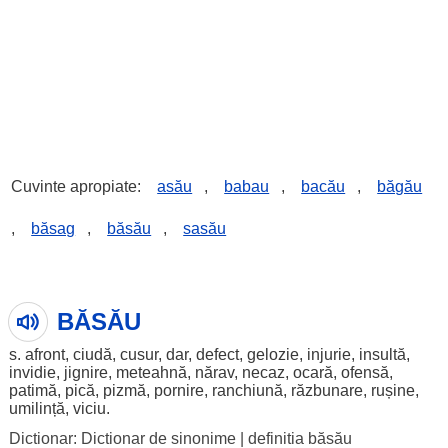
Cuvinte apropiate:
asău
,
babau
,
bacău
,
băgău
,
băsag
,
băsău
,
sasău
BĂSĂU
s.
afront
,
ciudă
,
cusur
,
dar
,
defect
,
gelozie
,
injurie
,
insultă
,
invidie
,
jignire
,
meteahnă
,
nărav
,
necaz
,
ocară
,
ofensă
,
patimă
,
pică
,
pizmă
,
pornire
,
ranchiună
,
răzbunare
,
rușine
,
umilință
,
viciu
.
Dictionar: Dictionar de sinonime
|
definitia băsău