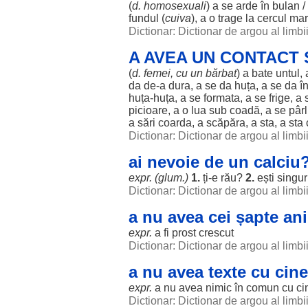
(
d.
homosexuali
) a se
arde
în
bulan
/
fundul
(
cuiva
), a o trage la cercul mar
Dictionar: Dictionar de argou al limb
A AVEA UN CONTACT
(
d.
femei
, cu un
bărbat
) a
bate
untul
,
da de-a
dura
, a se da
huța
, a se da î
huța
-
huța
, a se
formata
, a se
frige
, a
picioare
, a o
lua
sub
coadă
, a se pârl
a
sări
coarda
, a scăpăra, a
sta
, a
sta
Dictionar: Dictionar de argou al limb
ai nevoie de un calciu
expr. (glum.)
1.
ți-e
rău
?
2.
ești
singur
Dictionar: Dictionar de argou al limb
a nu avea cei șapte an
expr.
a fi
prost
crescut
Dictionar: Dictionar de argou al limb
a nu avea texte cu cin
expr.
a nu avea
nimic
în comun cu ci
Dictionar: Dictionar de argou al limb