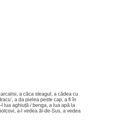
carcalisi
, a
căca
steagul
, a
cădea
cu
dracu’, a da
pielea
peste
cap
, a fi în
a-l
lua
aghiuță /
benga
, a
lua
apă
la
potcovi, a-l
vedea
ăl-de-
Sus
, a
vedea