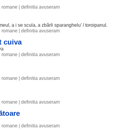
ii romane
|
definitia avuseram
meul
, a i se
scula
, a zbârli sparanghelu’ / toroipanul.
ii romane
|
definitia avuseram
t cuiva
va
ii romane
|
definitia avuseram
ii romane
|
definitia avuseram
ii romane
|
definitia avuseram
ătoare
ii romane
|
definitia avuseram