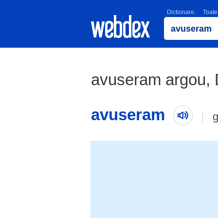
Dictionare:
Toate
avuseram argou, 
avuseram
g