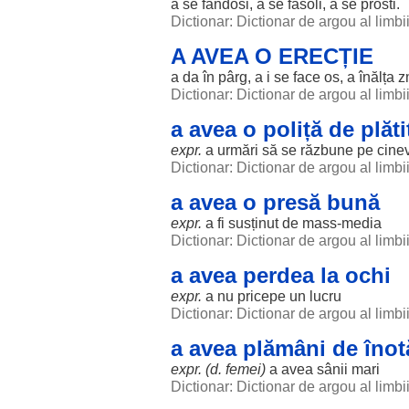
a se fandosi, a se fasoli, a se
prosti
.
Dictionar: Dictionar de argou al limb
A AVEA O ERECȚIE
a da în
pârg
, a i se
face
os
, a
înălța
z
Dictionar: Dictionar de argou al limb
a avea o poliță de plăti
expr.
a
urmări
să se răzbune pe cine
Dictionar: Dictionar de argou al limb
a avea o presă bună
expr.
a fi susținut de mass-media
Dictionar: Dictionar de argou al limb
a avea perdea la ochi
expr.
a nu pricepe un
lucru
Dictionar: Dictionar de argou al limb
a avea plămâni de înot
expr. (d.
femei
)
a avea
sânii
mari
Dictionar: Dictionar de argou al limb