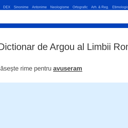
DEX
Sinonime
Antonime
Neologisme
Ortografic
Arh. & Reg.
Etimologi
Dictionar de Argou al Limbii 
ăsește rime pentru
avuseram