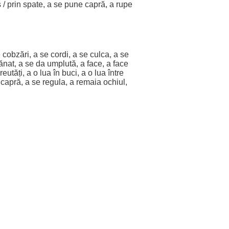
s
/ prin
spate
, a se pune
capră
, a rupe
e
cobzări
, a se cordi, a se culca, a se
ănat
, a se da
umplută
, a
face
, a
face
reutăți
, a o
lua
în
buci
, a o
lua
între
e
capră
, a se regula, a remaia
ochiul
,