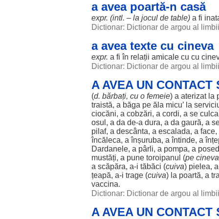
a avea poartă-n casă
expr. (intl. – la
jocul
de table)
a fi inat
Dictionar: Dictionar de argou al limb
a avea texte cu cineva
expr.
a fi în
relații
amicale cu cu cine
Dictionar: Dictionar de argou al limb
A AVEA UN CONTACT
(
d.
bărbați
, cu o
femeie
) a
aterizat
la
traistă
, a
băga
pe
ăla
micu’ la
servici
ciocăni
, a
cobzări
, a cordi, a se culc
osul
, a da de-a
dura
, a da
gaură
, a s
pilaf
, a
descânta
, a
escalada
, a
face
,
încăleca
, a
înșuruba
, a
întinde
, a
înț
Dardanele, a pârli, a pompa, a poseda, 
mustăți
, a pune toroipanul (
pe cineva
a scăpăra, a-i tăbăci (
cuiva
)
pielea
, 
țeapă
, a-i trage (
cuiva
) la
poartă
, a t
vaccina.
Dictionar: Dictionar de argou al limb
A AVEA UN CONTACT