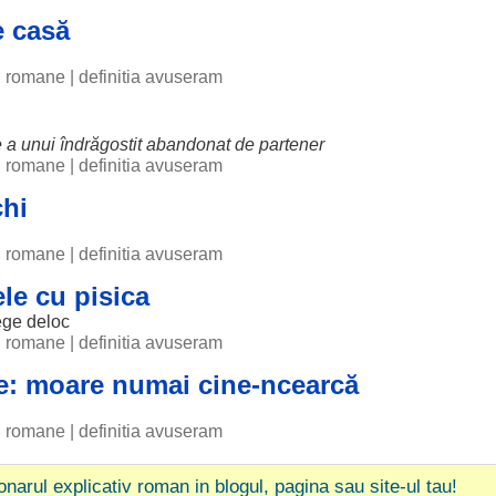
e casă
ii romane
|
definitia avuseram
e a unui îndrăgostit abandonat de partener
ii romane
|
definitia avuseram
chi
ii romane
|
definitia avuseram
le cu pisica
ege
deloc
ii romane
|
definitia avuseram
re: moare numai cine-ncearcă
ii romane
|
definitia avuseram
ionarul explicativ roman in blogul, pagina sau site-ul tau!