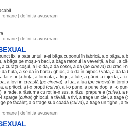
acabil
ii romane
|
definitia avuseram
va
ii romane
|
definitia avuseram
 SEXUAL
punct
fix
, a
bate
untul
, a-și
băga
cuponul
în
fabrică
, a o
băga
, a
u
, a
băga
pe moșu-n
beci
, a
băga
ratonul
la
veveriță
, a
buli
, a
că
a, a
curăța
coșul
, a i-o da, a da
cosor
, a da (
pe cineva
) cu
cracii
-
e da
huța
, a se da în
bărci
/
ghioc
, a o da în
bijboc
/
vată
, a da la
 a
face
huța
-
huța
, a
formata
, a
frige
, a
fute
, a
găuri
, a
injecta
, a i
epa
, a
lovi
în
creastă
(
pe cineva
), a
lua
, a
lua
(
pe cineva
) în toro
a pritoci, a i-o propti (
cuiva
), a i-o pune, a pune
dop
, a i-o pu
), a rade, a răsturna cu roțile-n
sus
, a
răzui
prapurele (
cuiva
), a
a-i sparge (
cuiva
)
ghiocul
, a tăvăli, a tivi, a trage un
clei
, a trage (
rage pe
făcăleț
, a o trage sub
coadă
(
cuiva
), a trage un tighel, a
t
ii romane
|
definitia avuseram
 SEXUAL