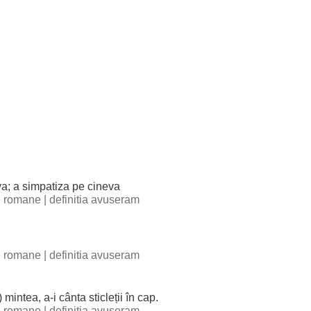
va; a simpatiza pe cineva
ii romane
|
definitia avuseram
ii romane
|
definitia avuseram
)
mintea
, a-i
cânta
sticleții
în
cap
.
ii romane
|
definitia avuseram