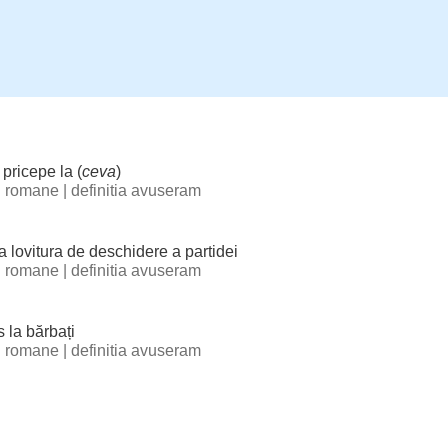
 pricepe la (
ceva
)
ii romane
|
definitia avuseram
ea
lovitura
de
deschidere
a partidei
ii romane
|
definitia avuseram
s la
bărbați
ii romane
|
definitia avuseram