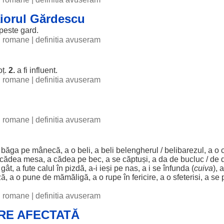
aiorul Gărdescu
peste
gard
.
ii romane
|
definitia avuseram
oț
.
2.
a fi influent.
ii romane
|
definitia avuseram
ii romane
|
definitia avuseram
o
băga
pe
mânecă
, a o
beli
, a
beli
belengherul
/
belibarezul
, a o
cădea
mesa
, a
cădea
pe
bec
, a se
căptuși
, a da de
bucluc
/ de 
a
gât
, a
fute
calul
în
pizdă
, a-i
ieși
pe
nas
, a i se
înfunda
(
cuiva
), 
ză, a o pune de mămăligă, a o rupe în fericire, a o sfeterisi, a se 
ii romane
|
definitia avuseram
RE AFECTATĂ