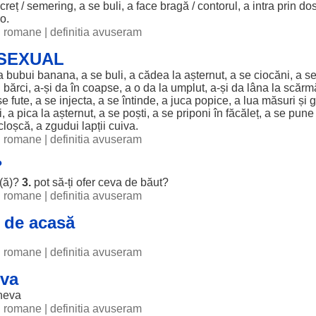
creț
/ semering, a se
buli
, a
face
bragă
/
contorul
, a
intra
prin
do
o.
ii romane
|
definitia avuseram
 SEXUAL
 a
bubui
banana
, a se
buli
, a
cădea
la
așternut
, a se
ciocăni
, a s
n
bărci
, a-și da în
coapse
, a o da la
umplut
, a-și da
lâna
la
scărm
 se
fute
, a se
injecta
, a se
întinde
, a
juca
popice
, a
lua
măsuri
și
g
i, a
pica
la
așternut
, a se poști, a se priponi în
făcăleț
, a se pun
cloșcă
, a zgudui
lapții
cuiva.
ii romane
|
definitia avuseram
?
(
ă
)?
3.
pot să-ți ofer ceva de
băut
?
ii romane
|
definitia avuseram
i de acasă
ii romane
|
definitia avuseram
eva
neva
ii romane
|
definitia avuseram