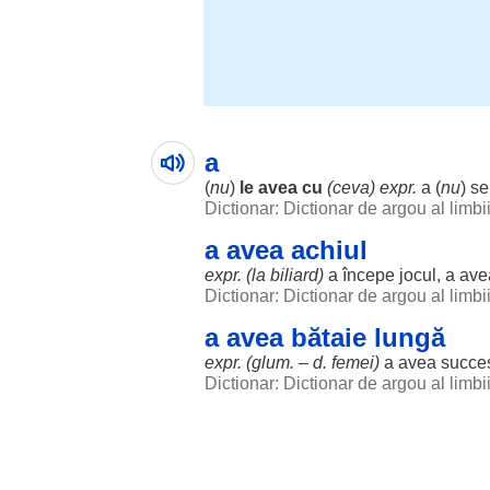
a
(
nu
)
le avea cu
(ceva) expr.
a (
nu
) se
Dictionar: Dictionar de argou al limb
a avea achiul
expr. (la biliard)
a
începe
jocul
, a av
Dictionar: Dictionar de argou al limb
a avea bătaie lungă
expr. (glum. – d.
femei
)
a avea succe
Dictionar: Dictionar de argou al limb