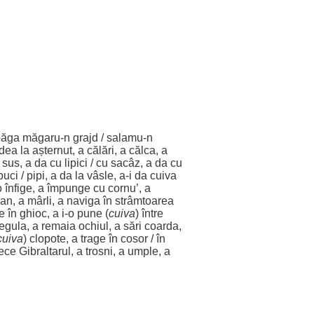
băga
măgaru-n
grajd
/ salamu-n
dea
la
așternut
, a
călări
, a
călca
, a
n
sus
, a da cu
lipici
/ cu
sacâz
, a da cu
buci
/
pipi
, a da la
vâsle
, a-i da cuiva
-o
înfige
, a
împunge
cu cornu’, a
ipan, a mârli, a naviga în strâmtoarea
ne în
ghioc
, a i-o pune (
cuiva
)
între
 regula, a remaia
ochiul
, a
sări
coarda
,
cuiva
) clopote, a trage în
cosor
/ în
rece
Gibraltarul, a trosni, a umple, a