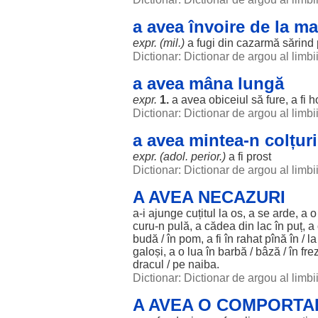
a avea învoire de la m
expr. (mil.)
a
fugi
din cazarmă sărind
Dictionar: Dictionar de argou al limb
a avea mâna lungă
expr.
1.
a avea obiceiul să
fure
, a fi
h
Dictionar: Dictionar de argou al limb
a avea mintea-n colțuri
expr. (adol. perior.)
a fi
prost
Dictionar: Dictionar de argou al limb
A AVEA NECAZURI
a-i
ajunge
cuțitul
la
os
, a se
arde
, a 
curu-n
pulă
, a
cădea
din
lac
în
puț
, a
budă
/ în
pom
, a fi în
rahat
pînă în / l
galoși, a o
lua
în
barbă
/
bâză
/ în fre
dracul
/ pe
naiba
.
Dictionar: Dictionar de argou al limb
A AVEA O COMPORTA