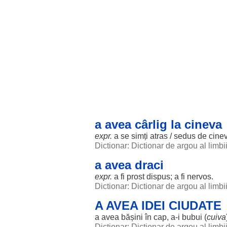
a avea cârlig la cineva
expr.
a se simți atras / sedus de cine
Dictionar: Dictionar de argou al limb
a avea draci
expr.
a fi
prost
dispus; a fi nervos.
Dictionar: Dictionar de argou al limb
A AVEA IDEI CIUDATE
a avea
bășini
în
cap
, a-i
bubui
(
cuiva
Dictionar: Dictionar de argou al limb