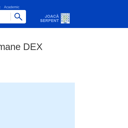
c
Academic
Romane DEX