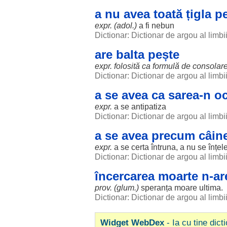
a nu avea toată țigla p
expr. (adol.)
a fi
nebun
Dictionar: Dictionar de argou al limb
are balta pește
expr. folosită ca formulă de consolar
Dictionar: Dictionar de argou al limb
a se avea ca sarea-n o
expr.
a se antipatiza
Dictionar: Dictionar de argou al limb
a se avea precum câine
expr.
a se
certa
întruna, a nu se
înțel
Dictionar: Dictionar de argou al limb
încercarea moarte n-a
prov. (glum.)
speranța
moare
ultima.
Dictionar: Dictionar de argou al limb
Widget WebDex
- Ia cu tine dict