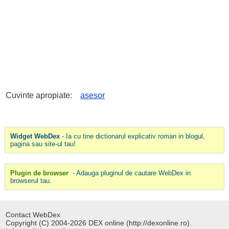
Cuvinte apropiate:
asesor
Widget WebDex
- Ia cu tine dictionarul explicativ roman in blogul,
pagina sau site-ul tau!
Plugin de browser
- Adauga pluginul de cautare WebDex in
browserul tau.
Contact WebDex
Copyright (C) 2004-2026 DEX online (http://dexonline.ro).