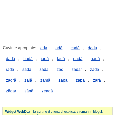
Cuvinte apropiate:
ada
,
adă
,
cadă
,
dada
,
dadă
,
hadă
,
iadă
,
ladă
,
nadă
,
nadă
,
radă
,
sada
,
sadă
,
zad
,
zadar
,
zadă
,
zadră
,
zală
,
zamă
,
zapa
,
zapa
,
zară
,
zădar
,
zână
,
zeadă
Widget WebDex
- Ia cu tine dictionarul explicativ roman in blogul,