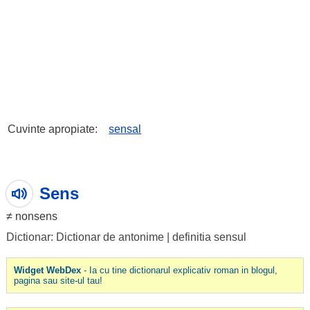
Cuvinte apropiate:
sensal
Sens
≠ nonsens
Dictionar: Dictionar de antonime
|
definitia sensul
Widget WebDex
- Ia cu tine dictionarul explicativ roman in blogul,
pagina sau site-ul tau!