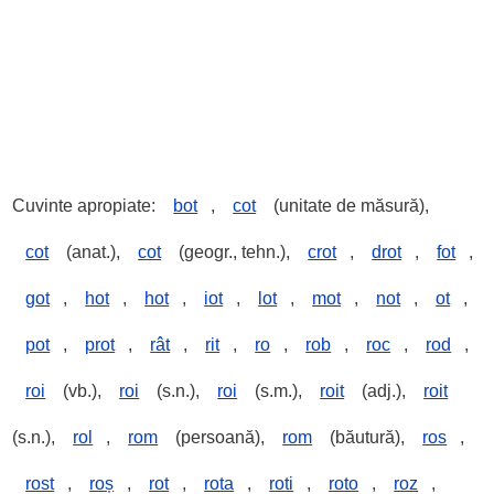
Cuvinte apropiate:
bot
,
cot
(unitate de măsură),
cot
(anat.),
cot
(geogr., tehn.),
crot
,
drot
,
fot
,
got
,
hot
,
hot
,
iot
,
lot
,
mot
,
not
,
ot
,
pot
,
prot
,
rât
,
rit
,
ro
,
rob
,
roc
,
rod
,
roi
(vb.),
roi
(s.n.),
roi
(s.m.),
roit
(adj.),
roit
(s.n.),
rol
,
rom
(persoană),
rom
(băutură),
ros
,
rost
,
roș
,
rot
,
rota
,
roti
,
roto
,
roz
,