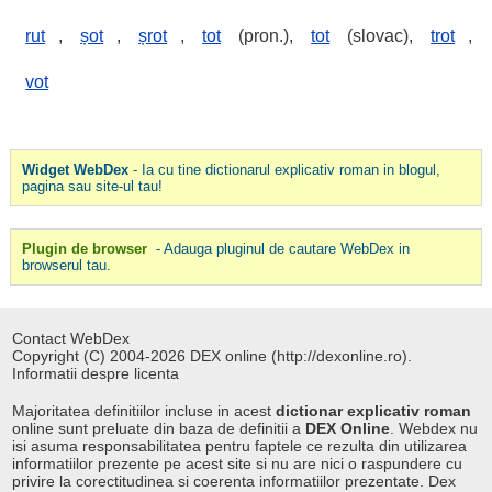
rut
,
șot
,
șrot
,
tot
(pron.),
tot
(slovac),
trot
,
vot
Widget WebDex
- Ia cu tine dictionarul explicativ roman in blogul,
pagina sau site-ul tau!
Plugin de browser
- Adauga pluginul de cautare WebDex in
browserul tau.
Contact WebDex
Copyright (C) 2004-2026 DEX online (http://dexonline.ro).
Informatii despre licenta
Majoritatea definitiilor incluse in acest
dictionar explicativ roman
online sunt preluate din baza de definitii a
DEX Online
. Webdex nu
isi asuma responsabilitatea pentru faptele ce rezulta din utilizarea
informatiilor prezente pe acest site si nu are nici o raspundere cu
privire la corectitudinea si coerenta informatiilor prezentate. Dex