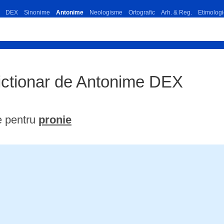
DEX
Sinonime
Antonime
Neologisme
Ortografic
Arh. & Reg.
Etimologi
ictionar de Antonime DEX
e pentru
pronie