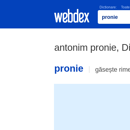
Dictionare:
Toate
antonim pronie, D
pronie
găsește rim