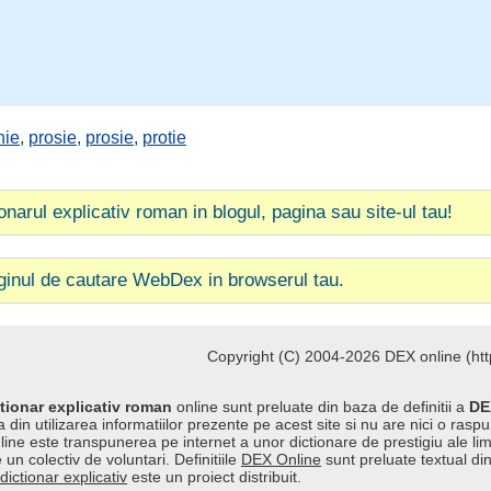
nie
,
prosie
,
prosie
,
protie
ionarul explicativ roman in blogul, pagina sau site-ul tau!
ginul de cautare WebDex in browserul tau.
Copyright (C) 2004-2026 DEX online (http
tionar explicativ roman
online sunt preluate din baza de definitii a
DE
 din utilizarea informatiilor prezente pe acest site si nu are nici o raspu
line este transpunerea pe internet a unor dictionare de prestigiu ale l
 un colectiv de voluntari. Definitiile
DEX Online
sunt preluate textual di
dictionar explicativ
este un proiect distribuit.