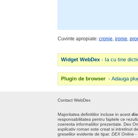
Cuvinte apropiate:
cronie
,
ironie
,
pro
Widget WebDex
- Ia cu tine dict
Plugin de browser
- Adauga plu
Contact WebDex
Majoritatea definitiilor incluse in acest
dic
responsabilitatea pentru faptele ce rezulta
coerenta informatiilor prezentate. Dex On
explicativ roman
este creat si intretinut de
greselilor evidente de tipar.
DEX Online
-