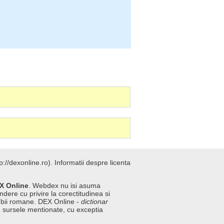
://dexonline.ro).
Informatii despre licenta
X Online
. Webdex nu isi asuma
ndere cu privire la corectitudinea si
imbii romane. DEX Online -
dictionar
n sursele mentionate, cu exceptia