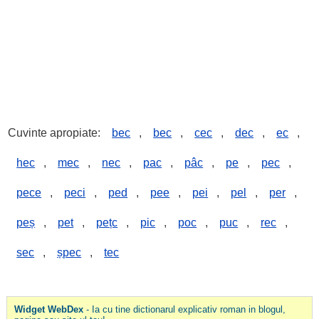
Cuvinte apropiate:
bec
,
bec
,
cec
,
dec
,
ec
,
hec
,
mec
,
nec
,
pac
,
pâc
,
pe
,
pec
,
pece
,
peci
,
ped
,
pee
,
pei
,
pel
,
per
,
peș
,
pet
,
pețc
,
pic
,
poc
,
puc
,
rec
,
sec
,
șpec
,
tec
Widget WebDex
- Ia cu tine dictionarul explicativ roman in blogul,