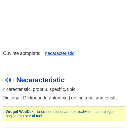
Cuvinte apropiate:
necaracteristic
Necaracteristic
≠
caracteristic
,
propriu
,
specific
,
tipic
Dictionar: Dictionar de antonime
|
definitia necaracteristic
Widget WebDex
- Ia cu tine dictionarul explicativ roman in blogul,
pagina sau site-ul tau!