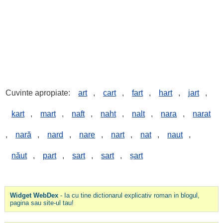
Cuvinte apropiate:
art
,
cart
,
fart
,
hart
,
jart
,
kart
,
mart
,
naft
,
naht
,
nalt
,
nara
,
narat
,
nară
,
nard
,
nare
,
nart
,
nat
,
naut
,
năut
,
part
,
sart
,
sart
,
șart
Widget WebDex
- Ia cu tine dictionarul explicativ roman in blogul,
pagina sau site-ul tau!