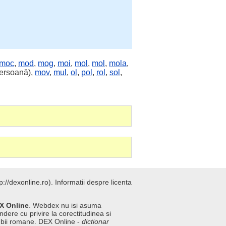
moc
,
mod
,
mog
,
moi
,
mol
,
mol
,
mola
,
ersoană),
mov
,
mul
,
ol
,
pol
,
rol
,
sol
,
://dexonline.ro).
Informatii despre licenta
X Online
. Webdex nu isi asuma
ndere cu privire la corectitudinea si
imbii romane. DEX Online -
dictionar