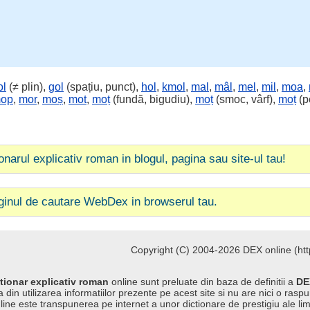
ol
(≠ plin),
gol
(spațiu, punct),
hol
,
kmol
,
mal
,
mâl
,
mel
,
mil
,
moa
,
op
,
mor
,
moș
,
mot
,
moț
(fundă, bigudiu),
moț
(smoc, vârf),
moț
(p
ionarul explicativ roman in blogul, pagina sau site-ul tau!
ginul de cautare WebDex in browserul tau.
Copyright (C) 2004-2026 DEX online (http
tionar explicativ roman
online sunt preluate din baza de definitii a
DE
 din utilizarea informatiilor prezente pe acest site si nu are nici o raspu
line este transpunerea pe internet a unor dictionare de prestigiu ale l