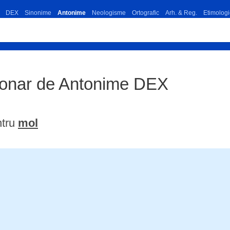
DEX
Sinonime
Antonime
Neologisme
Ortografic
Arh. & Reg.
Etimologi
tionar de Antonime DEX
ntru
mol