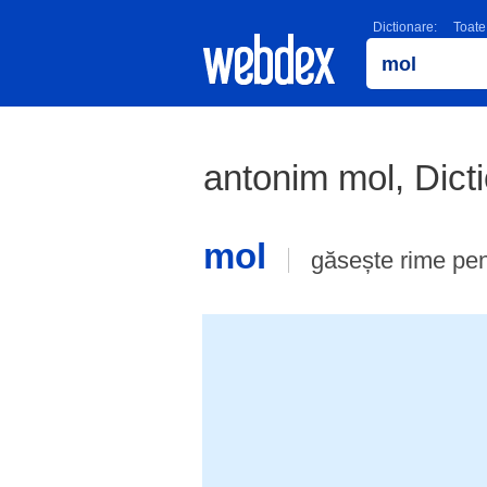
Dictionare:
Toate
antonim mol, Dic
mol
găsește rime pe