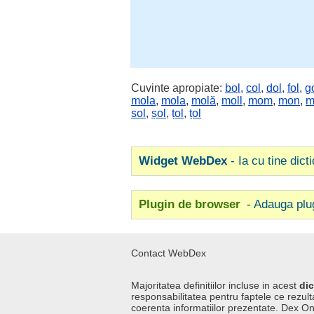
Cuvinte apropiate:
bol
,
col
,
dol
,
fol
,
g
mola
,
mola
,
molă
,
moll
,
mom
,
mon
,
m
sol
,
șol
,
țol
,
țol
Widget WebDex
- Ia cu tine dict
Plugin de browser
- Adauga plu
Contact WebDex
Majoritatea definitiilor incluse in acest
dic
responsabilitatea pentru faptele ce rezulta
coerenta informatiilor prezentate. Dex On