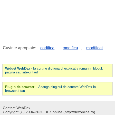
Cuvinte apropiate:
codifica
,
modifica
,
modificat
Widget WebDex
- Ia cu tine dictionarul explicativ roman in blogul,
pagina sau site-ul tau!
Plugin de browser
- Adauga pluginul de cautare WebDex in
browserul tau.
Contact WebDex
Copyright (C) 2004-2026 DEX online (http://dexonline.ro).