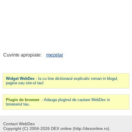
Cuvinte apropiate:
mezelar
Widget WebDex
- Ia cu tine dictionarul explicativ roman in blogul,
pagina sau site-ul tau!
Plugin de browser
- Adauga pluginul de cautare WebDex in
browserul tau.
Contact WebDex
Copyright (C) 2004-2026 DEX online (http://dexonline.ro).