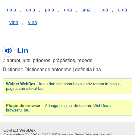
nina
,
oină
,
pină
,
rină
,
șină
,
tină
,
uină
,
vina
,
vină
Lin
≠
abrupt
,
iute
, priporos, prăpăstios,
repede
Dictionar: Dictionar de antonime
|
definitia lina
Widget WebDex
- Ia cu tine dictionarul explicativ roman in blogul,
pagina sau site-ul tau!
Plugin de browser
- Adauga pluginul de cautare WebDex in
browserul tau.
Contact WebDex