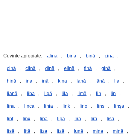
Cuvinte apropiate:
alina
,
bina
,
bină
,
cina
,
cină
,
clină
,
dină
,
elină
,
fină
,
gină
,
hină
,
ina
,
ină
,
kina
,
lană
,
lână
,
lia
,
liană
,
liba
,
ligă
,
lila
,
limă
,
lin
,
lin
,
lina
,
linca
,
linia
,
link
,
lino
,
lins
,
linșa
,
lint
,
linx
,
lipa
,
lipă
,
lira
,
liră
,
lisa
,
lisă
,
liță
,
liza
,
liză
,
lună
,
mina
,
mină
,